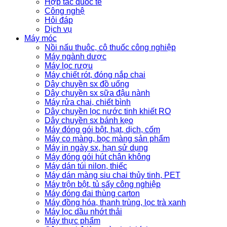
Hợp tác quốc tế
Công nghệ
Hỏi đáp
Dịch vụ
Máy móc
Nồi nấu thuôc, cô thuốc công nghiệp
Máy ngành dược
Máy lọc rượu
Máy chiết rót, đóng nắp chai
Dây chuyền sx đồ uống
Dây chuyền sx sữa đậu nành
Máy rửa chai, chiết bình
Dây chuyền lọc nước tinh khiết RO
Dây chuyền sx bánh kẹo
Máy đóng gói bột, hạt, dịch, cốm
Máy co màng, bọc màng sản phẩm
Máy in ngày sx, hạn sử dụng
Máy đóng gói hút chân không
Máy dán túi nilon, thiếc
Máy dán màng siu chai thủy tinh, PET
Máy trộn bột, tủ sấy công nghiệp
Máy đóng đai thùng carton
Máy đồng hóa, thanh trùng, lọc trà xanh
Máy lọc dầu nhớt thải
Máy thực phẩm