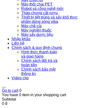
Máy thổi chai PET
Robot và công nghệ mới
Tháp chưng cất rượu
Thiết bị tiệt trùng và sấy khô thực
phẩm dùng sóng viba
Máy chẻ củi
Máy nghiền thuốc
Máy sấy dược liệu
Nhập khẩu
Liên hệ
Chính sách & quy định chung
Hình thức thanh toán
và giao hàng
Chính sách đổi trả và
hoàn tiền
Chính sách bảo mật
thông tin
Video clip
Go to cart
0
You have 0 item in your shopping cart
Subtotal
0 đ