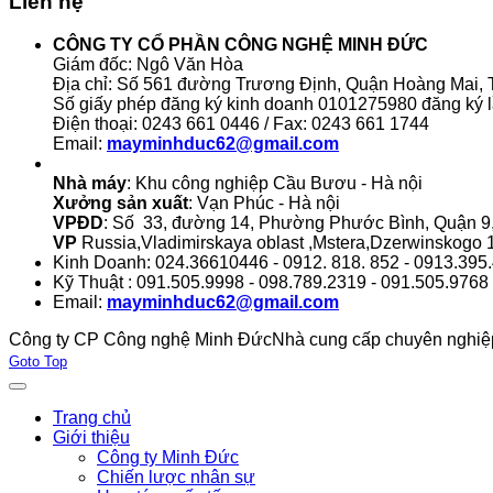
Liên hệ
CÔNG TY CỔ PHẦN CÔNG NGHỆ MINH ĐỨC
Giám đốc: Ngô Văn Hòa
Địa chỉ: Số 561 đường Trương Định, Quận Hoàng Mai, T
Số giấy phép đăng ký kinh doanh 0101275980 đăng ký l
Điện thoại: 0243 661 0446 / Fax: 0243 661 1744
Email:
mayminhduc62@gmail.com
Nhà máy
: Khu công nghiệp Cầu Bươu - Hà nội
Xưởng sản xuất
: Vạn Phúc - Hà nội
VPĐD
: Số 33, đường 14, Phường Phước Bình, Quận 
VP
Russia,Vladimirskaya oblast ,Mstera,Dzerwinskogo 1
Kinh Doanh: 024.36610446 - 0912. 818. 852 - 0913.395
Kỹ Thuật : 091.505.9998 - 098.789.2319 - 091.505.9768
Email:
mayminhduc62@gmail.com
Công ty CP Công nghệ Minh Đức
Nhà cung cấp chuyên nghiệp 
Joomla! 3 Templates
Goto Top
Trang chủ
Giới thiệu
Công ty Minh Đức
Chiến lược nhân sự