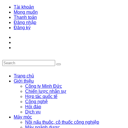
Tài khoản
Mong muốn
Thanh toán
Đăng nhập
Đăng ký
Trang chủ
Giới thiệu
Công ty Minh Đức
Chiến lược nhân sự
Hợp tác quốc tế
Công nghệ
Hỏi đáp
Dịch vụ
Máy móc
Nồi nấu thuôc, cô thuốc công nghiệp
Máy ngành dược