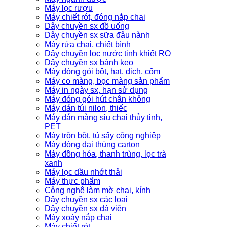
Máy lọc rượu
Máy chiết rót, đóng nắp chai
Dây chuyền sx đồ uống
Dây chuyền sx sữa đậu nành
Máy rửa chai, chiết bình
Dây chuyền lọc nước tinh khiết RO
Dây chuyền sx bánh kẹo
Máy đóng gói bột, hạt, dịch, cốm
Máy co màng, bọc màng sản phẩm
Máy in ngày sx, hạn sử dụng
Máy đóng gói hút chân không
Máy dán túi nilon, thiếc
Máy dán màng siu chai thủy tinh,
PET
Máy trộn bột, tủ sấy công nghiệp
Máy đóng đai thùng carton
Máy đồng hóa, thanh trùng, lọc trà
xanh
Máy lọc dầu nhớt thải
Máy thực phẩm
Công nghệ làm mờ chai, kính
Dây chuyền sx các loại
Dây chuyền sx đá viên
Máy xoáy nắp chai
Máy chiết rót