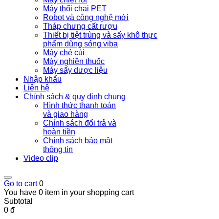
Máy thổi chai PET
Robot và công nghệ mới
Tháp chưng cất rượu
Thiết bị tiệt trùng và sấy khô thực
phẩm dùng sóng viba
Máy chẻ củi
Máy nghiền thuốc
Máy sấy dược liệu
Nhập khẩu
Liên hệ
Chính sách & quy định chung
Hình thức thanh toán
và giao hàng
Chính sách đổi trả và
hoàn tiền
Chính sách bảo mật
thông tin
Video clip
Go to cart
0
You have 0 item in your shopping cart
Subtotal
0 đ