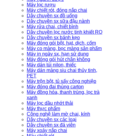
Máy lọc rượu
Máy chiết rót, đóng nắp chai
Dây chuyền sx đồ uống
Dây chuyền sx sữa đậu nành
Máy rửa chai, chiết bình
Dây chuyền lọc nước tinh khiết RO
Dây chuyền sx bánh kẹo
Máy đóng gói bột, hạt, dịch, cốm
Máy co màng, bọc màng sản phẩm
Máy in ngày sx, hạn sử dụng
Máy đóng gói hút chân không
Máy dán túi nilon, thiếc
Máy dán màng siu chai thủy tinh,
PET
Máy trộn bột, tủ sấy công nghiệp
Máy đóng đai thùng carton
Máy đồng hóa, thanh trùng, lọc trà
xanh
Máy lọc dầu nhớt thải
Máy thực phẩm
Công nghệ làm mờ chai, kính
Dây chuyền sx các loại
Dây chuyền sx đá viên
Máy xoáy nắp chai
Máy chiết rót