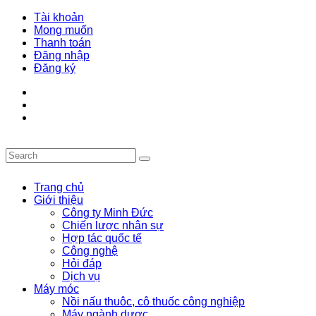
Tài khoản
Mong muốn
Thanh toán
Đăng nhập
Đăng ký
Trang chủ
Giới thiệu
Công ty Minh Đức
Chiến lược nhân sự
Hợp tác quốc tế
Công nghệ
Hỏi đáp
Dịch vụ
Máy móc
Nồi nấu thuôc, cô thuốc công nghiệp
Máy ngành dược