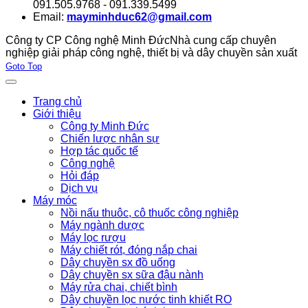
091.505.9768 - 091.339.5499
Email:
mayminhduc62@gmail.com
Công ty CP Công nghệ Minh Đức
Nhà cung cấp chuyên
nghiệp giải pháp công nghệ, thiết bị và dây chuyền sản xuất
Joomla! 3 Templates
Goto Top
Trang chủ
Giới thiệu
Công ty Minh Đức
Chiến lược nhân sự
Hợp tác quốc tế
Công nghệ
Hỏi đáp
Dịch vụ
Máy móc
Nồi nấu thuôc, cô thuốc công nghiệp
Máy ngành dược
Máy lọc rượu
Máy chiết rót, đóng nắp chai
Dây chuyền sx đồ uống
Dây chuyền sx sữa đậu nành
Máy rửa chai, chiết bình
Dây chuyền lọc nước tinh khiết RO