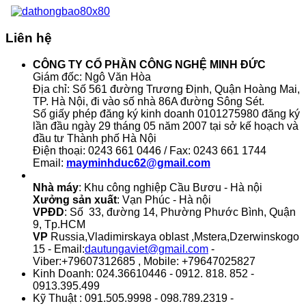
Liên hệ
CÔNG TY CỔ PHẦN CÔNG NGHỆ MINH ĐỨC
Giám đốc: Ngô Văn Hòa
Địa chỉ: Số 561 đường Trương Định, Quận Hoàng Mai,
TP. Hà Nội, đi vào số nhà 86A đường Sông Sét.
Số giấy phép đăng ký kinh doanh 0101275980 đăng ký
lần đầu ngày 29 tháng 05 năm 2007 tại sở kế hoạch và
đầu tư Thành phố Hà Nội
Điện thoại: 0243 661 0446 / Fax: 0243 661 1744
Email:
mayminhduc62@gmail.com
Nhà máy
: Khu công nghiệp Cầu Bươu - Hà nội
Xưởng sản xuất
: Vạn Phúc - Hà nội
VPĐD
: Số 33, đường 14, Phường Phước Bình, Quận
9, Tp.HCM
VP
Russia,Vladimirskaya oblast ,Mstera,Dzerwinskogo
15 - Email:
dautungaviet@gmail.com
-
Viber:+79607312685 , Mobile: +79647025827
Kinh Doanh: 024.36610446 - 0912. 818. 852 -
0913.395.499
Kỹ Thuật : 091.505.9998 - 098.789.2319 -