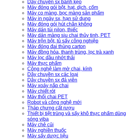
Dây chuyền sx bánh kẹo
Máy đóng gói bột, hạt, dịch, cốm
Máy co màng, bọc màng sản phẩm
Máy in ngày sx, hạn sử dụng
Máy đóng gói hút chân không
Máy dán túi nilon, thiếc
Máy dán màng siu chai thủy tinh, PET
Máy trộn bột, tủ sấy công nghiệp
Máy đóng đai thùng carton
Máy đồng hóa, thanh trùng, lọc trà xanh
Máy lọc dầu nhớt thải
Máy thực phẩm
Công nghệ làm mờ chai, kính
Dây chuyền sx các loại
Dây chuyền sx đá viên
Máy xoáy nắp chai
Máy chiết rót
Máy thổi chai PET
Robot và công nghệ mới
Tháp chưng cất rượu
Thiết bị tiệt trùng và sấy khô thực phẩm dùng
sóng viba
Máy chẻ củi
Máy nghiền thuốc
Máy sấy dược liệu