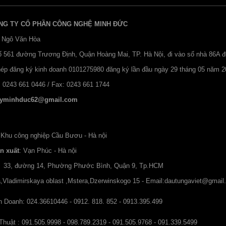
NG TY CỔ PHẦN CÔNG NGHỆ MINH ĐỨC
 Ngô Văn Hòa
Số 561 đường Trương Định, Quận Hoàng Mai, TP. Hà Nội, đi vào số nhà 86A 
hép đăng ký kinh doanh 0101275980 đăng ký lần đầu ngày 29 tháng 05 năm 2
: 0243 661 0446 / Fax: 0243 661 1744
yminhduc62@gmail.com
 Khu công nghiệp Cầu Bươu - Hà nội
n xuất
: Vạn Phúc - Hà nội
ố 33, đường 14, Phường Phước Bình, Quận 9, Tp.HCM
,Vladimirskaya oblast ,Mstera,Dzerwinskogo 15 - Email:
dautungaviet@gmail
 Doanh: 024.36610446 - 0912. 818. 852 - 0913.395.499
huật : 091.505.9998 - 098.789.2319 - 091.505.9768 - 091.339.5499