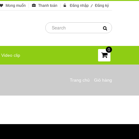
Mong muốn
Thanh toán
Đăng nhập
Đăng ký
0
Video clip
Trang chủ
/
Giỏ hàng
Copyright MAXXmarketing Webdesigner GmbH