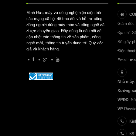
Minh Đức máy và công nghệ hiện diện trên
CÔ
các mạng xã hội để trao đổi và hỗ trợ cộng
Giám đốc:
đồng người dùng máy móc và công nghệ đã
được chuyển giao. Đây cũng là cầu nối để
Địa chỉ: 
cập nhật các thông tin về sản phẩm, công
Số giấy p
nghệ mới, thông tin tuyển dụng tới Quý độc
giả và khách hàng.
Điện thoại
Email:
ma
Nhà máy
:
Xưởng sả
VPĐD
: S
VP
Russia
Kinh
Kỹ T