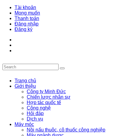
Tài khoản
Mong muốn
Thanh toán
Đăng nhập
Đăng ký
Trang chủ
Giới thiệu
Công ty Minh Đức
Chiến lược nhân sự
Hợp tác quốc tế
Công nghệ
Hỏi đáp
Dịch vụ
Máy móc
Nồi nấu thuôc, cô thuốc công nghiệp
Máy ngành dược