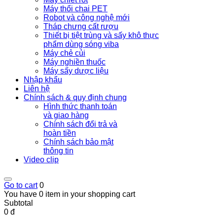
Máy thổi chai PET
Robot và công nghệ mới
Tháp chưng cất rượu
Thiết bị tiệt trùng và sấy khô thực
phẩm dùng sóng viba
Máy chẻ củi
Máy nghiền thuốc
Máy sấy dược liệu
Nhập khẩu
Liên hệ
Chính sách & quy định chung
Hình thức thanh toán
và giao hàng
Chính sách đổi trả và
hoàn tiền
Chính sách bảo mật
thông tin
Video clip
Go to cart
0
You have 0 item in your shopping cart
Subtotal
0 đ