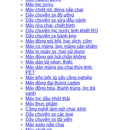
Máy lọc rượu
Máy chiết rót, đóng nắp chai
Dây chuyền sx đồ uống
Dây chuyền sx sữa đậu nành
Máy rửa chai, chiết bình
Dây chuyền lọc nước tinh khiết RO
Dây chuyền sx bánh kẹo
Máy đóng gói bột, hạt, dịch, cốm
Máy co màng, bọc màng sản phẩm
Máy in ngày sx, hạn sử dụng
Máy đóng gói hút chân không
Máy dán túi nilon, thiếc
Máy dán màng siu chai thủy tinh,
PET
Máy trộn bột, tủ sấy công nghiệp
Máy đóng đai thùng carton
Máy đồng hóa, thanh trùng, lọc trà
xanh
Máy lọc dầu nhớt thải
Máy thực phẩm
Công nghệ làm mờ chai, kính
Dây chuyền sx các loại
Dây chuyền sx đá viên
Máy xoáy nắp chai
Máy chiết rót