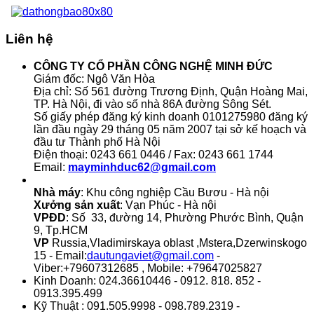
Liên hệ
CÔNG TY CỔ PHẦN CÔNG NGHỆ MINH ĐỨC
Giám đốc: Ngô Văn Hòa
Địa chỉ: Số 561 đường Trương Định, Quận Hoàng Mai,
TP. Hà Nội, đi vào số nhà 86A đường Sông Sét.
Số giấy phép đăng ký kinh doanh 0101275980 đăng ký
lần đầu ngày 29 tháng 05 năm 2007 tại sở kế hoạch và
đầu tư Thành phố Hà Nội
Điện thoại: 0243 661 0446 / Fax: 0243 661 1744
Email:
mayminhduc62@gmail.com
Nhà máy
: Khu công nghiệp Cầu Bươu - Hà nội
Xưởng sản xuất
: Vạn Phúc - Hà nội
VPĐD
: Số 33, đường 14, Phường Phước Bình, Quận
9, Tp.HCM
VP
Russia,Vladimirskaya oblast ,Mstera,Dzerwinskogo
15 - Email:
dautungaviet@gmail.com
-
Viber:+79607312685 , Mobile: +79647025827
Kinh Doanh: 024.36610446 - 0912. 818. 852 -
0913.395.499
Kỹ Thuật : 091.505.9998 - 098.789.2319 -