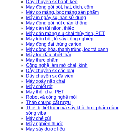
Dây chuyền sx bánh kẹo
Máy đóng gói bột, hạt, dịch, cốm
Máy co màng, bọc màng sản phẩm
Máy in ngày sx, hạn sử dụng
Máy đóng gói hút chân không
Máy dán túi nilon, thiếc
Máy dán màng siu chai thủy tinh, PET
Máy trộn bột, tủ sấy công nghiệp
Máy đóng đai thùng carton
Máy đồng hóa, thanh trùng, lọc trà xanh
Máy lọc dầu nhớt thải
Máy thực phẩm
Công nghệ làm mờ chai, kính
Dây chuyền sx các loại
Dây chuyền sx đá viên
Máy xoáy nắp chai
Máy chiết rót
Máy thổi chai PET
Robot và công nghệ mới
Tháp chưng cất rượu
Thiết bị tiệt trùng và sấy khô thực phẩm dùng
sóng viba
Máy chẻ củi
Máy nghiền thuốc
Máy sấy dược liệu