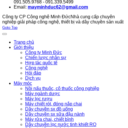
091.505.9768 - 091.339.5499
Email:
mayminhduc62@gmail.com
Công ty CP Công nghệ Minh Đức
Nhà cung cấp chuyên
nghiệp giải pháp công nghệ, thiết bị và dây chuyền sản xuất
Joomla! 3 Templates
Goto Top
Trang chủ
Giới thiệu
Công ty Minh Đức
Chiến lược nhân sự
Hợp tác quốc tế
Công nghệ
Hỏi đáp
Dịch vụ
Máy móc
Nồi nấu thuôc, cô thuốc công nghiệp
Máy ngành dược
Máy lọc rượu
Máy chiết rót, đóng nắp chai
Dây chuyền sx đồ uống
Dây chuyền sx sữa đậu nành
Máy rửa chai, chiết bình
Dây chuyền lọc nước tinh khiết RO