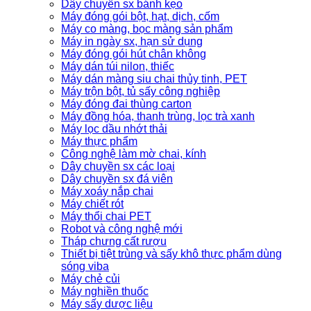
Dây chuyền sx bánh kẹo
Máy đóng gói bột, hạt, dịch, cốm
Máy co màng, bọc màng sản phẩm
Máy in ngày sx, hạn sử dụng
Máy đóng gói hút chân không
Máy dán túi nilon, thiếc
Máy dán màng siu chai thủy tinh, PET
Máy trộn bột, tủ sấy công nghiệp
Máy đóng đai thùng carton
Máy đồng hóa, thanh trùng, lọc trà xanh
Máy lọc dầu nhớt thải
Máy thực phẩm
Công nghệ làm mờ chai, kính
Dây chuyền sx các loại
Dây chuyền sx đá viên
Máy xoáy nắp chai
Máy chiết rót
Máy thổi chai PET
Robot và công nghệ mới
Tháp chưng cất rượu
Thiết bị tiệt trùng và sấy khô thực phẩm dùng
sóng viba
Máy chẻ củi
Máy nghiền thuốc
Máy sấy dược liệu