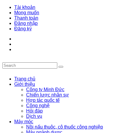
Tài khoản
Mong muốn
Thanh toán
Đăng nhập
Đăng ký
Trang chủ
Giới thiệu
Công ty Minh Đức
Chiến lược nhân sự
Hợp tác quốc tế
Công nghệ
Hỏi đáp
Dịch vụ
Máy móc
Nồi nấu thuôc, cô thuốc công nghiệp
Máy ngành dược