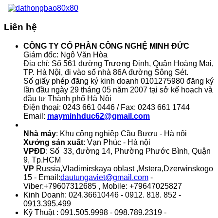
Liên hệ
CÔNG TY CỔ PHẦN CÔNG NGHỆ MINH ĐỨC
Giám đốc: Ngô Văn Hòa
Địa chỉ: Số 561 đường Trương Định, Quận Hoàng Mai,
TP. Hà Nội, đi vào số nhà 86A đường Sông Sét.
Số giấy phép đăng ký kinh doanh 0101275980 đăng ký
lần đầu ngày 29 tháng 05 năm 2007 tại sở kế hoạch và
đầu tư Thành phố Hà Nội
Điện thoại: 0243 661 0446 / Fax: 0243 661 1744
Email:
mayminhduc62@gmail.com
Nhà máy
: Khu công nghiệp Cầu Bươu - Hà nội
Xưởng sản xuất
: Vạn Phúc - Hà nội
VPĐD
: Số 33, đường 14, Phường Phước Bình, Quận
9, Tp.HCM
VP
Russia,Vladimirskaya oblast ,Mstera,Dzerwinskogo
15 - Email:
dautungaviet@gmail.com
-
Viber:+79607312685 , Mobile: +79647025827
Kinh Doanh: 024.36610446 - 0912. 818. 852 -
0913.395.499
Kỹ Thuật : 091.505.9998 - 098.789.2319 -