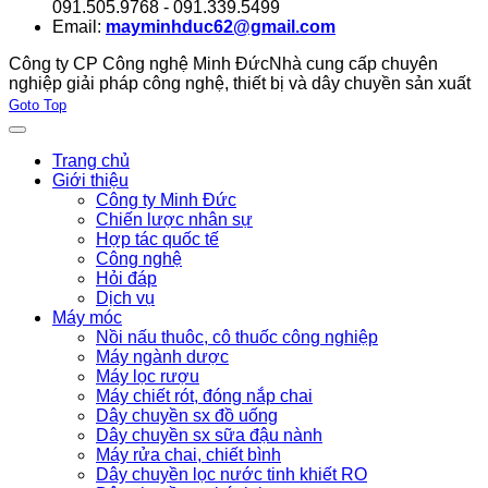
091.505.9768 - 091.339.5499
Email:
mayminhduc62@gmail.com
Công ty CP Công nghệ Minh Đức
Nhà cung cấp chuyên
nghiệp giải pháp công nghệ, thiết bị và dây chuyền sản xuất
Joomla! 3 Templates
Goto Top
Trang chủ
Giới thiệu
Công ty Minh Đức
Chiến lược nhân sự
Hợp tác quốc tế
Công nghệ
Hỏi đáp
Dịch vụ
Máy móc
Nồi nấu thuôc, cô thuốc công nghiệp
Máy ngành dược
Máy lọc rượu
Máy chiết rót, đóng nắp chai
Dây chuyền sx đồ uống
Dây chuyền sx sữa đậu nành
Máy rửa chai, chiết bình
Dây chuyền lọc nước tinh khiết RO