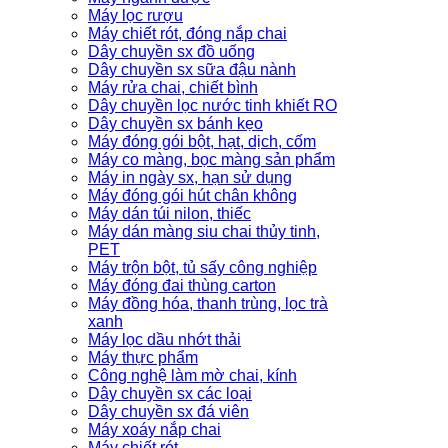
Máy lọc rượu
Máy chiết rót, đóng nắp chai
Dây chuyền sx đồ uống
Dây chuyền sx sữa đậu nành
Máy rửa chai, chiết bình
Dây chuyền lọc nước tinh khiết RO
Dây chuyền sx bánh kẹo
Máy đóng gói bột, hạt, dịch, cốm
Máy co màng, bọc màng sản phẩm
Máy in ngày sx, hạn sử dụng
Máy đóng gói hút chân không
Máy dán túi nilon, thiếc
Máy dán màng siu chai thủy tinh,
PET
Máy trộn bột, tủ sấy công nghiệp
Máy đóng đai thùng carton
Máy đồng hóa, thanh trùng, lọc trà
xanh
Máy lọc dầu nhớt thải
Máy thực phẩm
Công nghệ làm mờ chai, kính
Dây chuyền sx các loại
Dây chuyền sx đá viên
Máy xoáy nắp chai
Máy chiết rót