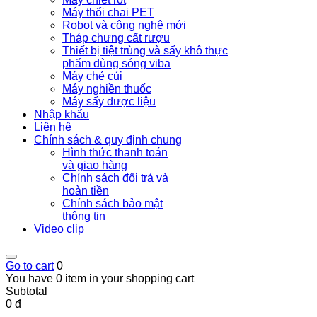
Máy thổi chai PET
Robot và công nghệ mới
Tháp chưng cất rượu
Thiết bị tiệt trùng và sấy khô thực
phẩm dùng sóng viba
Máy chẻ củi
Máy nghiền thuốc
Máy sấy dược liệu
Nhập khẩu
Liên hệ
Chính sách & quy định chung
Hình thức thanh toán
và giao hàng
Chính sách đổi trả và
hoàn tiền
Chính sách bảo mật
thông tin
Video clip
Go to cart
0
You have 0 item in your shopping cart
Subtotal
0 đ