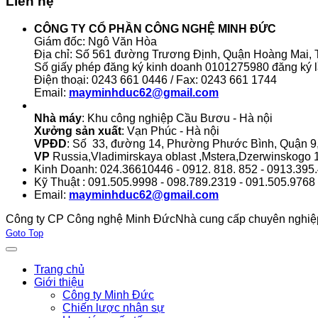
Liên hệ
CÔNG TY CỔ PHẦN CÔNG NGHỆ MINH ĐỨC
Giám đốc: Ngô Văn Hòa
Địa chỉ: Số 561 đường Trương Định, Quận Hoàng Mai, T
Số giấy phép đăng ký kinh doanh 0101275980 đăng ký l
Điện thoại: 0243 661 0446 / Fax: 0243 661 1744
Email:
mayminhduc62@gmail.com
Nhà máy
: Khu công nghiệp Cầu Bươu - Hà nội
Xưởng sản xuất
: Vạn Phúc - Hà nội
VPĐD
: Số 33, đường 14, Phường Phước Bình, Quận 
VP
Russia,Vladimirskaya oblast ,Mstera,Dzerwinskogo 1
Kinh Doanh: 024.36610446 - 0912. 818. 852 - 0913.395
Kỹ Thuật : 091.505.9998 - 098.789.2319 - 091.505.9768
Email:
mayminhduc62@gmail.com
Công ty CP Công nghệ Minh Đức
Nhà cung cấp chuyên nghiệp 
Joomla! 3 Templates
Goto Top
Trang chủ
Giới thiệu
Công ty Minh Đức
Chiến lược nhân sự