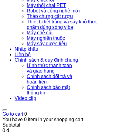
Máy thổi chai PET
Robot và công nghệ mới
Tháp chưng cất rượu
Thiết bị tiệt trùng và sấy khô thực
phẩm dùng sóng viba
Máy chẻ củi
Máy nghiền thuốc
Máy sấy dược liệu
Nhập khẩu
Liên hệ
Chính sách & quy định chung
Hình thức thanh toán
và giao hàng
Chính sách đổi trả và
hoàn tiền
Chính sách bảo mật
thông tin
Video clip
Go to cart
0
You have 0 item in your shopping cart
Subtotal
0 đ