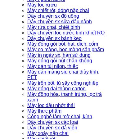
Máy lọc rượu
Máy chiết rót, đóng nắp chai
Dây chuyền sx đồ uống
Dây chuyền sx sữa đậu nành
Máy rửa chai, chiết bình
Dây chuyền lọc nước tinh khiết RO
Dây chuyền sx bánh kẹo
Máy đóng gói bột, hạt, dịch, cốm
Máy co màng, bọc màng sản phẩm
Máy in ngày sx, hạn sử dụng
Máy đóng gói hút chân không
Máy dán túi nilon, thiếc
Máy dán màng siu chai thủy tinh,
PET
Máy trộn bột, tủ sấy công nghiệp
Máy đóng đai thùng carton
Máy đồng hóa, thanh trùng, lọc trà
xanh
Máy lọc dầu nhớt thải
Máy thực phẩm
Công nghệ làm mờ chai, kính
Dây chuyền sx các loại
Dây chuyền sx đá viên
Máy xoáy nắp chai
Máy chiết rót