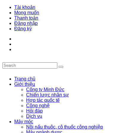
Tài khoản
Mong muốn
Thanh toán
Đăng nhập
Đăng ký
Trang chủ
Giới thiệu
Công ty Minh Đức
Chiến lược nhân sự
Hợp tác quốc tế
Công nghệ
Hỏi đáp
Dịch vụ
Máy móc
Nồi nấu thuôc, cô thuốc công nghiệp
Máy ngành dược