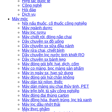
Hợp tác quốc tế
Công nghệ
Hỏi đáp
Dịch vụ
Máy móc
Nồi nấu thuôc, cô thuốc công nghiệp
Máy ngành dược
Máy lọc rượu
Máy chiết rót, đóng nắp chai
Dây chuyền sx đồ uống
Dây chuyền sx sữa đậu nành
Máy rửa chai, chiết bình
Dây chuyền lọc nước tinh khiết RO
Dây chuyền sx bánh kẹo
Máy đóng gói bột, hạt, dịch, cốm
Máy co màng, bọc màng sản phẩm
Máy in ngày sx, hạn sử dụng
Máy đóng gói hút chân không
Máy dán túi nilon, thiếc
Máy dán màng siu chai thủy tinh, PET
Máy trộn bột, tủ sấy công nghiệp
Máy đóng đai thùng carton
Máy đồng hóa, thanh trùng, lọc trà xanh
Máy lọc dầu nhớt thải
Máy thực phẩm