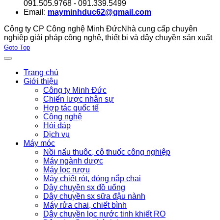
091.505.9768 - 091.339.5499
Email:
mayminhduc62@gmail.com
Công ty CP Công nghệ Minh Đức
Nhà cung cấp chuyên
nghiệp giải pháp công nghệ, thiết bị và dây chuyền sản xuất
Joomla! 3 Templates
Goto Top
Trang chủ
Giới thiệu
Công ty Minh Đức
Chiến lược nhân sự
Hợp tác quốc tế
Công nghệ
Hỏi đáp
Dịch vụ
Máy móc
Nồi nấu thuôc, cô thuốc công nghiệp
Máy ngành dược
Máy lọc rượu
Máy chiết rót, đóng nắp chai
Dây chuyền sx đồ uống
Dây chuyền sx sữa đậu nành
Máy rửa chai, chiết bình
Dây chuyền lọc nước tinh khiết RO