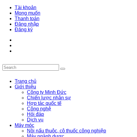
Tài khoản
Mong muốn
Thanh toán
Đăng nhập
Đăng ký
Trang chủ
Giới thiệu
Công ty Minh Đức
Chiến lược nhân sự
Hợp tác quốc tế
Công nghệ
Hỏi đáp
Dịch vụ
Máy móc
Nồi nấu thuôc, cô thuốc công nghiệp
Máy ngành dược