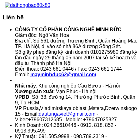
Liên hệ
CÔNG TY CỔ PHẦN CÔNG NGHỆ MINH ĐỨC
Giám đốc: Ngô Văn Hòa
Địa chỉ: Số 561 đường Trương Định, Quận Hoàng Mai,
TP. Hà Nội, đi vào số nhà 86A đường Sông Sét.
Số giấy phép đăng ký kinh doanh 0101275980 đăng ký
lần đầu ngày 29 tháng 05 năm 2007 tại sở kế hoạch và
đầu tư Thành phố Hà Nội
Điện thoại: 0243 661 0446 / Fax: 0243 661 1744
Email:
mayminhduc62@gmail.com
Nhà máy
: Khu công nghiệp Cầu Bươu - Hà nội
Xưởng sản xuất
: Vạn Phúc - Hà nội
VPĐD
: Số 33, đường 14, Phường Phước Bình, Quận
9, Tp.HCM
VP
Russia,Vladimirskaya oblast ,Mstera,Dzerwinskogo
15 - Email:
dautungaviet@gmail.com
-
Viber:+79607312685 , Mobile: +79647025827
Kinh Doanh: 024.36610446 - 0912. 818. 852 -
0913.395.499
Kỹ Thuật : 091.505.9998 - 098.789.2319 -