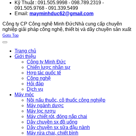
Kỹ Thuật : 091.505.9998 - 098.789.2319 -
091.505.9768 - 091.339.5499
Email:
mayminhduc62@gmail.com
Công ty CP Công nghệ Minh Đức
Nhà cung cấp chuyên
nghiệp giải pháp công nghệ, thiết bị và dây chuyền sản xuất
Joomla! 3 Templates
Goto Top
Trang chủ
Giới thiệu
Công ty Minh Đức
Chiến lược nhân sự
Hợp tác quốc tế
Công nghệ
Hỏi đáp
Dịch vụ
Máy móc
Nồi nấu thuôc, cô thuốc công nghiệp
Máy ngành dược
Máy lọc rượu
Máy chiết rót, đóng nắp chai
Dây chuyền sx đồ uống
Dây chuyền sx sữa đậu nành
Máy rửa chai, chiết bình