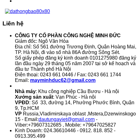
Liên hệ
CÔNG TY CỔ PHẦN CÔNG NGHỆ MINH ĐỨC
Giám đốc: Ngô Văn Hòa
Địa chỉ: Số 561 đường Trương Định, Quận Hoàng Mai,
TP. Hà Nội, đi vào số nhà 86A đường Sông Sét.
Số giấy phép đăng ký kinh doanh 0101275980 đăng ký
lần đầu ngày 29 tháng 05 năm 2007 tại sở kế hoạch và
đầu tư Thành phố Hà Nội
Điện thoại: 0243 661 0446 / Fax: 0243 661 1744
Email:
mayminhduc62@gmail.com
Nhà máy
: Khu công nghiệp Cầu Bươu - Hà nội
Xưởng sản xuất
: Vạn Phúc - Hà nội
VPĐD
: Số 33, đường 14, Phường Phước Bình, Quận
9, Tp.HCM
VP
Russia,Vladimirskaya oblast ,Mstera,Dzerwinskogo
15 - Email:
dautungaviet@gmail.com
-
Viber:+79607312685 , Mobile: +79647025827
Kinh Doanh: 024.36610446 - 0912. 818. 852 -
0913.395.499