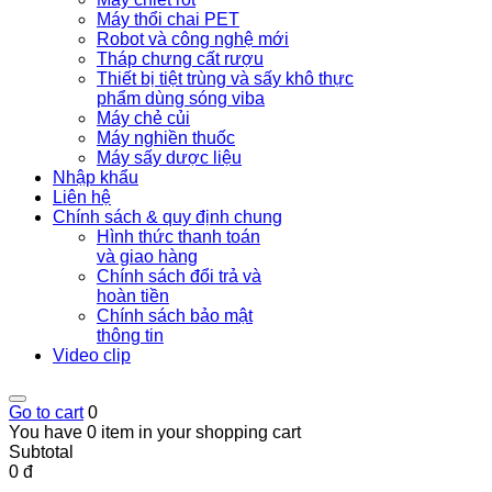
Máy thổi chai PET
Robot và công nghệ mới
Tháp chưng cất rượu
Thiết bị tiệt trùng và sấy khô thực
phẩm dùng sóng viba
Máy chẻ củi
Máy nghiền thuốc
Máy sấy dược liệu
Nhập khẩu
Liên hệ
Chính sách & quy định chung
Hình thức thanh toán
và giao hàng
Chính sách đổi trả và
hoàn tiền
Chính sách bảo mật
thông tin
Video clip
Go to cart
0
You have 0 item in your shopping cart
Subtotal
0 đ