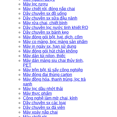
Máy lọc rượu
Máy chiết rót, đóng nắp chai
Dây chuyền sx đồ uống
Dây chuyền sx sữa đậu nành
Máy rửa chai, chiết bình
Dây chuyền lọc nước tinh khiết RO
Dây chuyền sx bánh kẹo
Máy đóng gói bột, hạt, dịch, cốm
Máy co màng, bọc màng sản phẩm
Máy in ngày sx, hạn sử dụng
Máy đóng gói hút chân không
Máy dán túi nilon, thiếc
Máy dán màng siu chai thủy tinh,
PET
Máy trộn bột, tủ sấy công nghiệp
Máy đóng đai thùng carton
Máy đồng hóa, thanh trùng, lọc trà
xanh
Máy lọc dầu nhớt thải
Máy thực phẩm
Công nghệ làm mờ chai, kính
Dây chuyền sx các loại
Dây chuyền sx đá viên
Máy xoáy nắp chai
Máy chiết rót