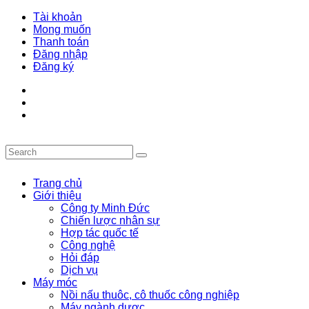
Tài khoản
Mong muốn
Thanh toán
Đăng nhập
Đăng ký
Trang chủ
Giới thiệu
Công ty Minh Đức
Chiến lược nhân sự
Hợp tác quốc tế
Công nghệ
Hỏi đáp
Dịch vụ
Máy móc
Nồi nấu thuôc, cô thuốc công nghiệp
Máy ngành dược