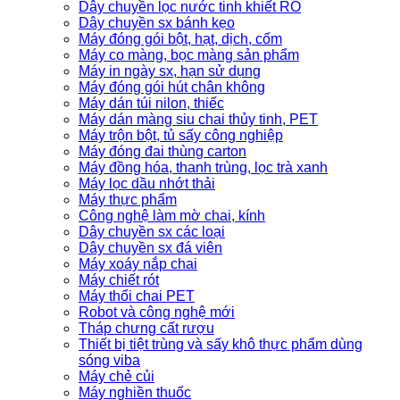
Dây chuyền lọc nước tinh khiết RO
Dây chuyền sx bánh kẹo
Máy đóng gói bột, hạt, dịch, cốm
Máy co màng, bọc màng sản phẩm
Máy in ngày sx, hạn sử dụng
Máy đóng gói hút chân không
Máy dán túi nilon, thiếc
Máy dán màng siu chai thủy tinh, PET
Máy trộn bột, tủ sấy công nghiệp
Máy đóng đai thùng carton
Máy đồng hóa, thanh trùng, lọc trà xanh
Máy lọc dầu nhớt thải
Máy thực phẩm
Công nghệ làm mờ chai, kính
Dây chuyền sx các loại
Dây chuyền sx đá viên
Máy xoáy nắp chai
Máy chiết rót
Máy thổi chai PET
Robot và công nghệ mới
Tháp chưng cất rượu
Thiết bị tiệt trùng và sấy khô thực phẩm dùng
sóng viba
Máy chẻ củi
Máy nghiền thuốc