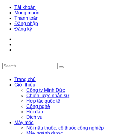
Tài khoản
Mong muốn
Thanh toán
Đăng nhập
Đăng ký
Trang chủ
Giới thiệu
Công ty Minh Đức
Chiến lược nhân sự
Hợp tác quốc tế
Công nghệ
Hỏi đáp
Dịch vụ
Máy móc
Nồi nấu thuôc, cô thuốc công nghiệp
Máy ngành dược