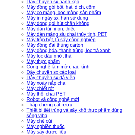
Dây chuyền sx bánh kẹo
Máy đóng gói bột, hạt, dịch, cốm
Máy co màng, bọc màng sản phẩm
Máy in ngày sx, hạn sử dụng
Máy đóng gói hút chân không
Máy dán túi nilon, thiếc
Máy dán màng siu chai thủy tinh, PET
Máy trộn bột, tủ sấy công nghiệp
Máy đóng đai thùng carton
Máy đồng hóa, thanh trùng, lọc trà xanh
Máy lọc dầu nhớt thải
Máy thực phẩm
Công nghệ làm mờ chai, kính
Dây chuyền sx các loại
Dây chuyền sx đá viên
Máy xoáy nắp chai
Máy chiết rót
Máy thổi chai PET
Robot và công nghệ mới
Tháp chưng cất rượu
Thiết bị tiệt trùng và sấy khô thực phẩm dùng
sóng viba
Máy chẻ củi
Máy nghiền thuốc
Máy sấy dược liệu