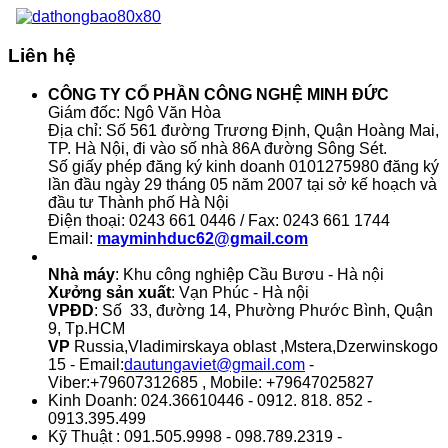
Liên hệ
CÔNG TY CỔ PHẦN CÔNG NGHỆ MINH ĐỨC
Giám đốc: Ngô Văn Hòa
Địa chỉ: Số 561 đường Trương Định, Quận Hoàng Mai,
TP. Hà Nội, đi vào số nhà 86A đường Sông Sét.
Số giấy phép đăng ký kinh doanh 0101275980 đăng ký
lần đầu ngày 29 tháng 05 năm 2007 tại sở kế hoạch và
đầu tư Thành phố Hà Nội
Điện thoại: 0243 661 0446 / Fax: 0243 661 1744
Email:
mayminhduc62@gmail.com
Nhà máy
: Khu công nghiệp Cầu Bươu - Hà nội
Xưởng sản xuất
: Vạn Phúc - Hà nội
VPĐD
: Số 33, đường 14, Phường Phước Bình, Quận
9, Tp.HCM
VP
Russia,Vladimirskaya oblast ,Mstera,Dzerwinskogo
15 - Email:
dautungaviet@gmail.com
-
Viber:+79607312685 , Mobile: +79647025827
Kinh Doanh: 024.36610446 - 0912. 818. 852 -
0913.395.499
Kỹ Thuật : 091.505.9998 - 098.789.2319 -