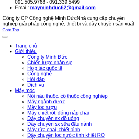
091.505.9768 - 091.339.5499
Email:
mayminhduc62@gmail.com
Công ty CP Công nghệ Minh Đức
Nhà cung cấp chuyên
nghiệp giải pháp công nghệ, thiết bị và dây chuyền sản xuất
Joomla! 3 Templates
Goto Top
Trang chủ
Giới thiệu
Công ty Minh Đức
Chiến lược nhân sự
Hợp tác quốc tế
Công nghệ
Hỏi đáp
Dịch vụ
Máy móc
Nồi nấu thuôc, cô thuốc công nghiệp
Máy ngành dược
Máy lọc rượu
Máy chiết rót, đóng nắp chai
Dây chuyền sx đồ uống
Dây chuyền sx sữa đậu nành
Máy rửa chai, chiết bình
Dây chuyền lọc nước tinh khiết RO