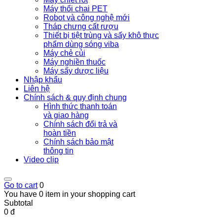
Máy thổi chai PET
Robot và công nghệ mới
Tháp chưng cất rượu
Thiết bị tiệt trùng và sấy khô thực
phẩm dùng sóng viba
Máy chẻ củi
Máy nghiền thuốc
Máy sấy dược liệu
Nhập khẩu
Liên hệ
Chính sách & quy định chung
Hình thức thanh toán
và giao hàng
Chính sách đổi trả và
hoàn tiền
Chính sách bảo mật
thông tin
Video clip
Go to cart
0
You have 0 item in your shopping cart
Subtotal
0 đ