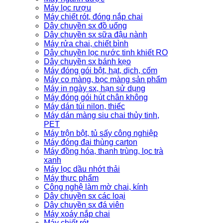
Máy lọc rượu
Máy chiết rót, đóng nắp chai
Dây chuyền sx đồ uống
Dây chuyền sx sữa đậu nành
Máy rửa chai, chiết bình
Dây chuyền lọc nước tinh khiết RO
Dây chuyền sx bánh kẹo
Máy đóng gói bột, hạt, dịch, cốm
Máy co màng, bọc màng sản phẩm
Máy in ngày sx, hạn sử dụng
Máy đóng gói hút chân không
Máy dán túi nilon, thiếc
Máy dán màng siu chai thủy tinh,
PET
Máy trộn bột, tủ sấy công nghiệp
Máy đóng đai thùng carton
Máy đồng hóa, thanh trùng, lọc trà
xanh
Máy lọc dầu nhớt thải
Máy thực phẩm
Công nghệ làm mờ chai, kính
Dây chuyền sx các loại
Dây chuyền sx đá viên
Máy xoáy nắp chai
Máy chiết rót