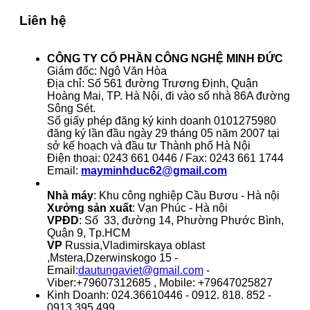
Liên hệ
CÔNG TY CỔ PHẦN CÔNG NGHỆ MINH ĐỨC
Giám đốc: Ngô Văn Hòa
Địa chỉ: Số 561 đường Trương Định, Quận
Hoàng Mai, TP. Hà Nội, đi vào số nhà 86A đường
Sông Sét.
Số giấy phép đăng ký kinh doanh 0101275980
đăng ký lần đầu ngày 29 tháng 05 năm 2007 tại
sở kế hoạch và đầu tư Thành phố Hà Nội
Điện thoại: 0243 661 0446 / Fax: 0243 661 1744
Email:
mayminhduc62@gmail.com
Nhà máy
: Khu công nghiệp Cầu Bươu - Hà nội
Xưởng sản xuất
: Vạn Phúc - Hà nội
VPĐD
: Số 33, đường 14, Phường Phước Bình,
Quận 9, Tp.HCM
VP
Russia,Vladimirskaya oblast
,Mstera,Dzerwinskogo 15 -
Email:
dautungaviet@gmail.com
-
Viber:+79607312685 , Mobile: +79647025827
Kinh Doanh: 024.36610446 - 0912. 818. 852 -
0913.395.499