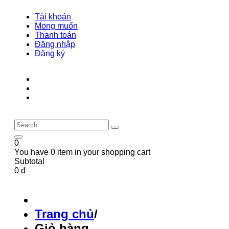
Tài khoản
Mong muốn
Thanh toán
Đăng nhập
Đăng ký
0
You have 0 item in your shopping cart
Subtotal
0 đ
Trang chủ
/
Giỏ hàng