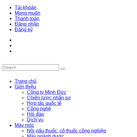
Tài khoản
Mong muốn
Thanh toán
Đăng nhập
Đăng ký
Trang chủ
Giới thiệu
Công ty Minh Đức
Chiến lược nhân sự
Hợp tác quốc tế
Công nghệ
Hỏi đáp
Dịch vụ
Máy móc
Nồi nấu thuôc, cô thuốc công nghiệp
Máy ngành dược