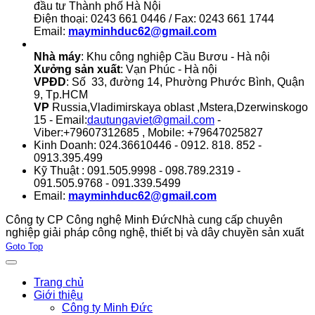
đầu tư Thành phố Hà Nội
Điện thoại: 0243 661 0446 / Fax: 0243 661 1744
Email:
mayminhduc62@gmail.com
Nhà máy
: Khu công nghiệp Cầu Bươu - Hà nội
Xưởng sản xuất
: Vạn Phúc - Hà nội
VPĐD
: Số 33, đường 14, Phường Phước Bình, Quận
9, Tp.HCM
VP
Russia,Vladimirskaya oblast ,Mstera,Dzerwinskogo
15 - Email:
dautungaviet@gmail.com
-
Viber:+79607312685 , Mobile: +79647025827
Kinh Doanh: 024.36610446 - 0912. 818. 852 -
0913.395.499
Kỹ Thuật : 091.505.9998 - 098.789.2319 -
091.505.9768 - 091.339.5499
Email:
mayminhduc62@gmail.com
Công ty CP Công nghệ Minh Đức
Nhà cung cấp chuyên
nghiệp giải pháp công nghệ, thiết bị và dây chuyền sản xuất
Joomla! 3 Templates
Goto Top
Trang chủ
Giới thiệu
Công ty Minh Đức