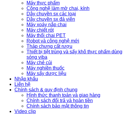
Máy thực phẩm
Công nghệ làm mờ chai, kính
Dây chuyền sx các loại
Dây chuyền sx đá viên
Máy xoáy nắp chai
Máy chiết rót
Máy thổi chai PET
Robot và công nghệ mới
Tháp chưng cất rượu
Thiết bị tiệt trùng và sấy khô thực phẩm dùng
sóng viba
Máy chẻ củi
Máy nghiền thuốc
Máy sấy dược liệu
Nhập khẩu
Liên hệ
Chính sách & quy định chung
Hình thức thanh toán và giao hàng
Chính sách đổi trả và hoàn tiền
Chính sách bảo mật thông tin
Video clip