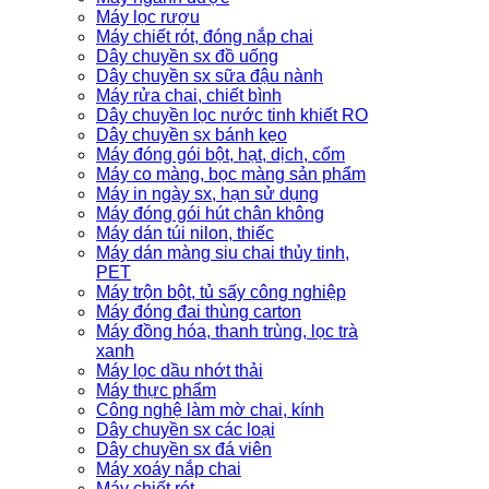
Máy lọc rượu
Máy chiết rót, đóng nắp chai
Dây chuyền sx đồ uống
Dây chuyền sx sữa đậu nành
Máy rửa chai, chiết bình
Dây chuyền lọc nước tinh khiết RO
Dây chuyền sx bánh kẹo
Máy đóng gói bột, hạt, dịch, cốm
Máy co màng, bọc màng sản phẩm
Máy in ngày sx, hạn sử dụng
Máy đóng gói hút chân không
Máy dán túi nilon, thiếc
Máy dán màng siu chai thủy tinh,
PET
Máy trộn bột, tủ sấy công nghiệp
Máy đóng đai thùng carton
Máy đồng hóa, thanh trùng, lọc trà
xanh
Máy lọc dầu nhớt thải
Máy thực phẩm
Công nghệ làm mờ chai, kính
Dây chuyền sx các loại
Dây chuyền sx đá viên
Máy xoáy nắp chai
Máy chiết rót