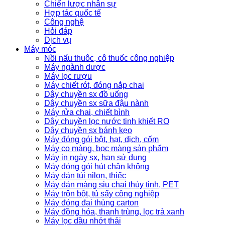
Chiến lược nhân sự
Hợp tác quốc tế
Công nghệ
Hỏi đáp
Dịch vụ
Máy móc
Nồi nấu thuôc, cô thuốc công nghiệp
Máy ngành dược
Máy lọc rượu
Máy chiết rót, đóng nắp chai
Dây chuyền sx đồ uống
Dây chuyền sx sữa đậu nành
Máy rửa chai, chiết bình
Dây chuyền lọc nước tinh khiết RO
Dây chuyền sx bánh kẹo
Máy đóng gói bột, hạt, dịch, cốm
Máy co màng, bọc màng sản phẩm
Máy in ngày sx, hạn sử dụng
Máy đóng gói hút chân không
Máy dán túi nilon, thiếc
Máy dán màng siu chai thủy tinh, PET
Máy trộn bột, tủ sấy công nghiệp
Máy đóng đai thùng carton
Máy đồng hóa, thanh trùng, lọc trà xanh
Máy lọc dầu nhớt thải