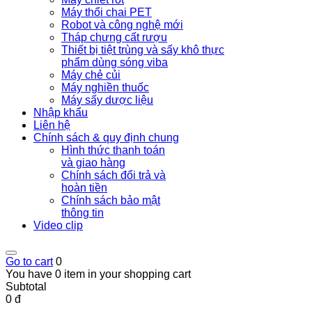
Máy thổi chai PET
Robot và công nghệ mới
Tháp chưng cất rượu
Thiết bị tiệt trùng và sấy khô thực
phẩm dùng sóng viba
Máy chẻ củi
Máy nghiền thuốc
Máy sấy dược liệu
Nhập khẩu
Liên hệ
Chính sách & quy định chung
Hình thức thanh toán
và giao hàng
Chính sách đổi trả và
hoàn tiền
Chính sách bảo mật
thông tin
Video clip
Go to cart
0
You have 0 item in your shopping cart
Subtotal
0 đ