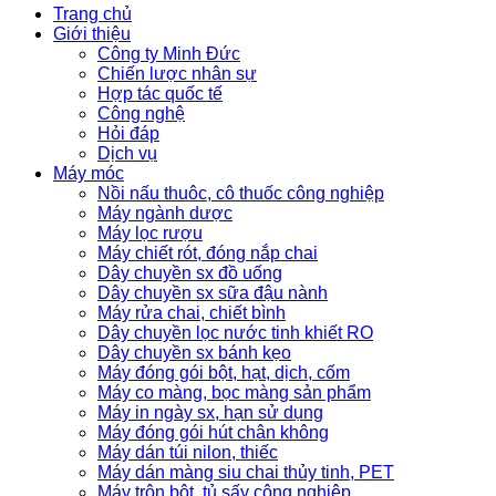
Trang chủ
Giới thiệu
Công ty Minh Đức
Chiến lược nhân sự
Hợp tác quốc tế
Công nghệ
Hỏi đáp
Dịch vụ
Máy móc
Nồi nấu thuôc, cô thuốc công nghiệp
Máy ngành dược
Máy lọc rượu
Máy chiết rót, đóng nắp chai
Dây chuyền sx đồ uống
Dây chuyền sx sữa đậu nành
Máy rửa chai, chiết bình
Dây chuyền lọc nước tinh khiết RO
Dây chuyền sx bánh kẹo
Máy đóng gói bột, hạt, dịch, cốm
Máy co màng, bọc màng sản phẩm
Máy in ngày sx, hạn sử dụng
Máy đóng gói hút chân không
Máy dán túi nilon, thiếc
Máy dán màng siu chai thủy tinh, PET
Máy trộn bột, tủ sấy công nghiệp