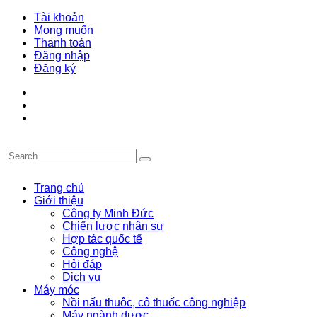
Tài khoản
Mong muốn
Thanh toán
Đăng nhập
Đăng ký
Trang chủ
Giới thiệu
Công ty Minh Đức
Chiến lược nhân sự
Hợp tác quốc tế
Công nghệ
Hỏi đáp
Dịch vụ
Máy móc
Nồi nấu thuôc, cô thuốc công nghiệp
Máy ngành dược