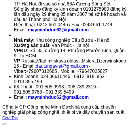
TP. Hà Nội, đi vào số nhà 86A đường Sông Sét.
Số giấy phép đăng ký kinh doanh 0101275980 đăng ký
lần đầu ngày 29 tháng 05 năm 2007 tại sở kế hoạch và
đầu tư Thành phố Hà Nội
Điện thoại: 0243 661 0446 / Fax: 0243 661 1744
Email:
mayminhduc62@gmail.com
Nhà máy
: Khu công nghiệp Cầu Bươu - Hà nội
Xưởng sản xuất
: Vạn Phúc - Hà nội
VPĐD
: Số 33, đường 14, Phường Phước Bình, Quận
9, Tp.HCM
VP
Russia,Vladimirskaya oblast ,Mstera,Dzerwinskogo
15 - Email:
dautungaviet@gmail.com
-
Viber:+79607312685 , Mobile: +79647025827
Kinh Doanh: 024.36610446 - 0912. 818. 852 -
0913.395.499
Kỹ Thuật : 091.505.9998 - 098.789.2319 -
091.505.9768 - 091.339.5499
Email:
mayminhduc62@gmail.com
Công ty CP Công nghệ Minh Đức
Nhà cung cấp chuyên
nghiệp giải pháp công nghệ, thiết bị và dây chuyền sản xuất
Joomla! 3 Templates
Goto Top