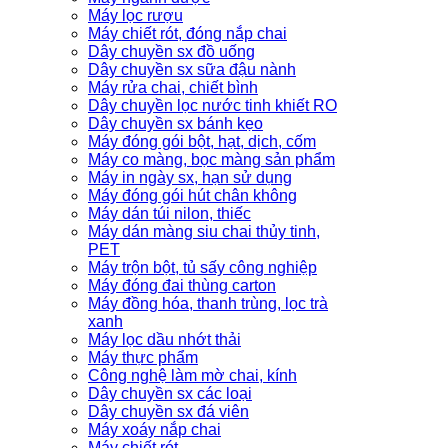
Máy lọc rượu
Máy chiết rót, đóng nắp chai
Dây chuyền sx đồ uống
Dây chuyền sx sữa đậu nành
Máy rửa chai, chiết bình
Dây chuyền lọc nước tinh khiết RO
Dây chuyền sx bánh kẹo
Máy đóng gói bột, hạt, dịch, cốm
Máy co màng, bọc màng sản phẩm
Máy in ngày sx, hạn sử dụng
Máy đóng gói hút chân không
Máy dán túi nilon, thiếc
Máy dán màng siu chai thủy tinh,
PET
Máy trộn bột, tủ sấy công nghiệp
Máy đóng đai thùng carton
Máy đồng hóa, thanh trùng, lọc trà
xanh
Máy lọc dầu nhớt thải
Máy thực phẩm
Công nghệ làm mờ chai, kính
Dây chuyền sx các loại
Dây chuyền sx đá viên
Máy xoáy nắp chai
Máy chiết rót