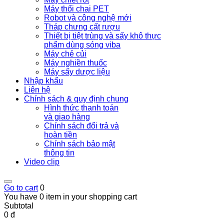
Máy thổi chai PET
Robot và công nghệ mới
Tháp chưng cất rượu
Thiết bị tiệt trùng và sấy khô thực
phẩm dùng sóng viba
Máy chẻ củi
Máy nghiền thuốc
Máy sấy dược liệu
Nhập khẩu
Liên hệ
Chính sách & quy định chung
Hình thức thanh toán
và giao hàng
Chính sách đổi trả và
hoàn tiền
Chính sách bảo mật
thông tin
Video clip
Go to cart
0
You have 0 item in your shopping cart
Subtotal
0 đ