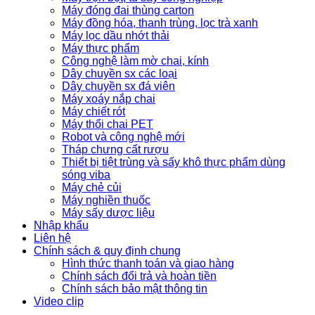
Máy đóng đai thùng carton
Máy đồng hóa, thanh trùng, lọc trà xanh
Máy lọc dầu nhớt thải
Máy thực phẩm
Công nghệ làm mờ chai, kính
Dây chuyền sx các loại
Dây chuyền sx đá viên
Máy xoáy nắp chai
Máy chiết rót
Máy thổi chai PET
Robot và công nghệ mới
Tháp chưng cất rượu
Thiết bị tiệt trùng và sấy khô thực phẩm dùng
sóng viba
Máy chẻ củi
Máy nghiền thuốc
Máy sấy dược liệu
Nhập khẩu
Liên hệ
Chính sách & quy định chung
Hình thức thanh toán và giao hàng
Chính sách đổi trả và hoàn tiền
Chính sách bảo mật thông tin
Video clip