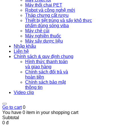
Máy thổi chai PET
Robot và công nghệ mới
Tháp chưng cất rượu
Thiết bị tiệt trùng và sấy khô thực
phẩm dùng sóng viba
Máy chẻ củi
Máy nghiền thuốc
Máy sấy dược liệu
Nhập khẩu
Liên hệ
Chính sách & quy định chung
Hình thức thanh toán
và giao hàng
Chính sách đổi trả và
hoàn tiền
Chính sách bảo mật
thông tin
Video clip
Go to cart
0
You have 0 item in your shopping cart
Subtotal
0 đ