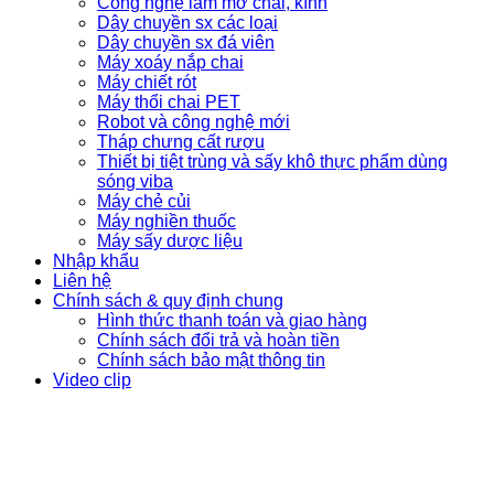
Công nghệ làm mờ chai, kính
Dây chuyền sx các loại
Dây chuyền sx đá viên
Máy xoáy nắp chai
Máy chiết rót
Máy thổi chai PET
Robot và công nghệ mới
Tháp chưng cất rượu
Thiết bị tiệt trùng và sấy khô thực phẩm dùng
sóng viba
Máy chẻ củi
Máy nghiền thuốc
Máy sấy dược liệu
Nhập khẩu
Liên hệ
Chính sách & quy định chung
Hình thức thanh toán và giao hàng
Chính sách đổi trả và hoàn tiền
Chính sách bảo mật thông tin
Video clip