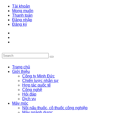
Tài khoản
Mong muốn
Thanh toán
Đăng nhập
Đăng ký
Trang chủ
Giới thiệu
Công ty Minh Đức
Chiến lược nhân sự
Hợp tác quốc tế
Công nghệ
Hỏi đáp
Dịch vụ
Máy móc
Nồi nấu thuôc, cô thuốc công nghiệp
Máy ngành dược