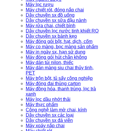
Máy lọc rượu
Máy chiết rót, đóng nắp chai
Dây chuyền sx đồ uống
Dây chuyền sx sữa đậu nành
Máy rửa chai, chiết bình
Dây chuyền lọc nước tinh khiết RO
Dây chuyền sx bánh kẹo
Máy đóng gói bột, hạt, dịch, cốm
Máy co màng, bọc màng sản phẩm
Máy in ngày sx, hạn sử dụng
Máy đóng gói hút chân không
Máy dán túi nilon, thiếc
Máy dán màng siu chai thủy tinh,
PET
Máy trộn bột, tủ sấy công nghiệp
Máy đóng đai thùng carton
Máy đồng hóa, thanh trùng, lọc trà
xanh
Máy lọc dầu nhớt thải
Máy thực phẩm
Công nghệ làm mờ chai, kính
Dây chuyền sx các loại
Dây chuyền sx đá viên
Máy xoáy nắp chai
Máy chiết rót