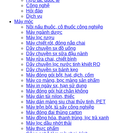
Hợp tác quốc tế
Công nghệ
Hỏi đáp
Dịch vụ
Máy móc
Nồi nấu thuôc, cô thuốc công nghiệp
Máy ngành dược
Máy lọc rượu
Máy chiết rót, đóng nắp chai
Dây chuyền sx đồ uống
Dây chuyền sx sữa đậu nành
Máy rửa chai, chiết bình
Dây chuyền lọc nước tinh khiết RO
Dây chuyền sx bánh kẹo
Máy đóng gói bột, hạt, dịch, cốm
Máy co màng, bọc màng sản phẩm
Máy in ngày sx, hạn sử dụng
Máy đóng gói hút chân không
Máy dán túi nilon, thiếc
Máy dán màng siu chai thủy tinh, PET
Máy trộn bột, tủ sấy công nghiệp
Máy đóng đai thùng carton
Máy đồng hóa, thanh trùng, lọc trà xanh
Máy lọc dầu nhớt thải
Máy thực phẩm