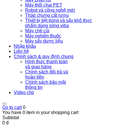
Máy thổi chai PET
Robot và công nghệ mới
Tháp chưng cất rượu
Thiết bị tiệt trùng và sấy khô thực
phẩm dùng sóng viba
Máy chẻ củi
Máy nghiền thuốc
Máy sấy dược liệu
Nhập khẩu
Liên hệ
Chính sách & quy định chung
Hình thức thanh toán
và giao hàng
Chính sách đổi trả và
hoàn tiền
Chính sách bảo mật
thông tin
Video clip
Go to cart
0
You have 0 item in your shopping cart
Subtotal
0 đ