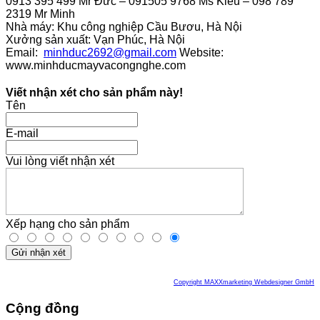
0913 395 499 Mr Đức – 091505 9768 Ms Kiều – 098 789
2319 Mr Minh
Nhà máy: Khu công nghiệp Cầu Bươu, Hà Nội
Xưởng sản xuất: Vạn Phúc, Hà Nội
Email:
minhduc2692@gmail.com
Website:
www.minhducmayvacongnghe.com
Viết nhận xét cho sản phẩm này!
Tên
E-mail
Vui lòng viết nhận xét
Xếp hạng cho sản phẩm
Gửi nhận xét
Copyright MAXXmarketing Webdesigner GmbH
Cộng đồng