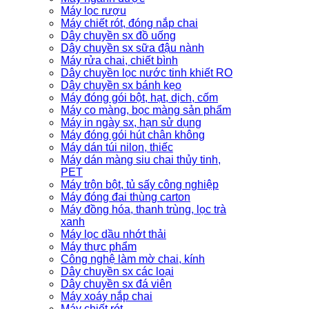
Máy lọc rượu
Máy chiết rót, đóng nắp chai
Dây chuyền sx đồ uống
Dây chuyền sx sữa đậu nành
Máy rửa chai, chiết bình
Dây chuyền lọc nước tinh khiết RO
Dây chuyền sx bánh kẹo
Máy đóng gói bột, hạt, dịch, cốm
Máy co màng, bọc màng sản phẩm
Máy in ngày sx, hạn sử dụng
Máy đóng gói hút chân không
Máy dán túi nilon, thiếc
Máy dán màng siu chai thủy tinh,
PET
Máy trộn bột, tủ sấy công nghiệp
Máy đóng đai thùng carton
Máy đồng hóa, thanh trùng, lọc trà
xanh
Máy lọc dầu nhớt thải
Máy thực phẩm
Công nghệ làm mờ chai, kính
Dây chuyền sx các loại
Dây chuyền sx đá viên
Máy xoáy nắp chai
Máy chiết rót