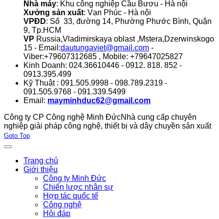
Nhà máy
: Khu công nghiệp Cầu Bươu - Hà nội
Xưởng sản xuất
: Vạn Phúc - Hà nội
VPĐD
: Số 33, đường 14, Phường Phước Bình, Quận
9, Tp.HCM
VP
Russia,Vladimirskaya oblast ,Mstera,Dzerwinskogo
15 - Email:
dautungaviet@gmail.com
-
Viber:+79607312685 , Mobile: +79647025827
Kinh Doanh: 024.36610446 - 0912. 818. 852 -
0913.395.499
Kỹ Thuật : 091.505.9998 - 098.789.2319 -
091.505.9768 - 091.339.5499
Email:
mayminhduc62@gmail.com
Công ty CP Công nghệ Minh Đức
Nhà cung cấp chuyên
nghiệp giải pháp công nghệ, thiết bị và dây chuyền sản xuất
Joomla! 3 Templates
Goto Top
Trang chủ
Giới thiệu
Công ty Minh Đức
Chiến lược nhân sự
Hợp tác quốc tế
Công nghệ
Hỏi đáp