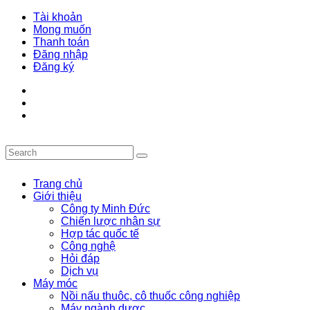
Tài khoản
Mong muốn
Thanh toán
Đăng nhập
Đăng ký
Trang chủ
Giới thiệu
Công ty Minh Đức
Chiến lược nhân sự
Hợp tác quốc tế
Công nghệ
Hỏi đáp
Dịch vụ
Máy móc
Nồi nấu thuôc, cô thuốc công nghiệp
Máy ngành dược