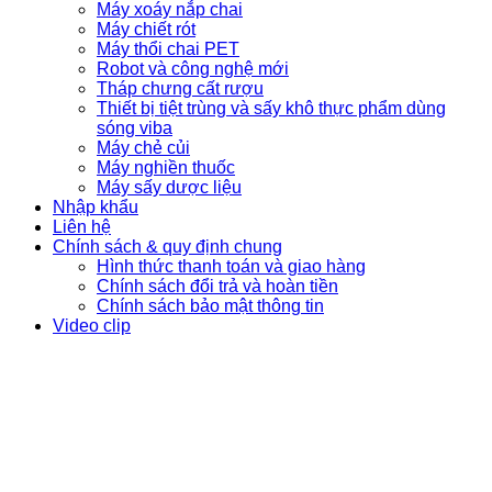
Máy xoáy nắp chai
Máy chiết rót
Máy thổi chai PET
Robot và công nghệ mới
Tháp chưng cất rượu
Thiết bị tiệt trùng và sấy khô thực phẩm dùng
sóng viba
Máy chẻ củi
Máy nghiền thuốc
Máy sấy dược liệu
Nhập khẩu
Liên hệ
Chính sách & quy định chung
Hình thức thanh toán và giao hàng
Chính sách đổi trả và hoàn tiền
Chính sách bảo mật thông tin
Video clip