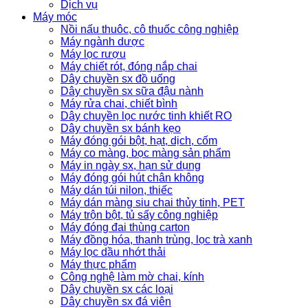
Dịch vụ
Máy móc
Nồi nấu thuôc, cô thuốc công nghiệp
Máy ngành dược
Máy lọc rượu
Máy chiết rót, đóng nắp chai
Dây chuyền sx đồ uống
Dây chuyền sx sữa đậu nành
Máy rửa chai, chiết bình
Dây chuyền lọc nước tinh khiết RO
Dây chuyền sx bánh kẹo
Máy đóng gói bột, hạt, dịch, cốm
Máy co màng, bọc màng sản phẩm
Máy in ngày sx, hạn sử dụng
Máy đóng gói hút chân không
Máy dán túi nilon, thiếc
Máy dán màng siu chai thủy tinh, PET
Máy trộn bột, tủ sấy công nghiệp
Máy đóng đai thùng carton
Máy đồng hóa, thanh trùng, lọc trà xanh
Máy lọc dầu nhớt thải
Máy thực phẩm
Công nghệ làm mờ chai, kính
Dây chuyền sx các loại
Dây chuyền sx đá viên