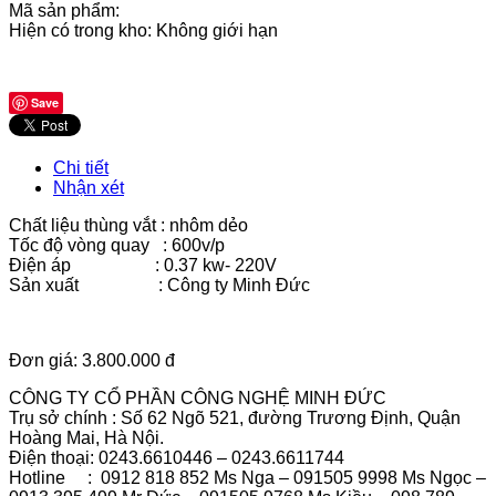
Mã sản phẩm:
Hiện có trong kho:
Không giới hạn
Save
Chi tiết
Nhận xét
Chất liệu thùng vắt : nhôm dẻo
Tốc độ vòng quay : 600v/p
Điện áp : 0.37 kw- 220V
Sản xuất : Công ty Minh Đức
Đơn giá: 3.800.000 đ
CÔNG TY CỔ PHẦN CÔNG NGHỆ MINH ĐỨC
Trụ sở chính : Số 62 Ngõ 521, đường Trương Định, Quận
Hoàng Mai, Hà Nội.
Điện thoại: 0243.6610446 – 0243.6611744
Hotline : 0912 818 852 Ms Nga – 091505 9998 Ms Ngọc –