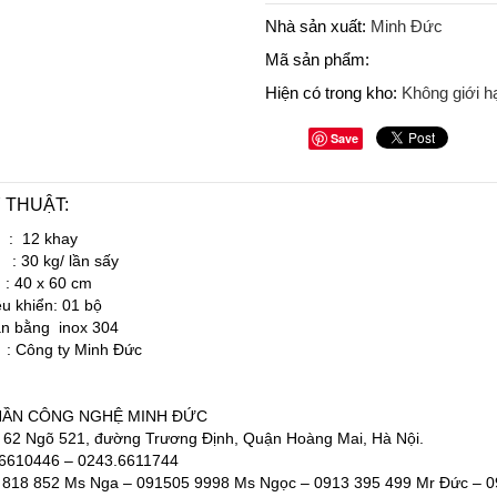
Nhà sản xuất:
Minh Đức
Mã sản phẩm:
Hiện có trong kho:
Không giới h
Save
 THUẬT:
12 khay
0 kg/ lần sấy
 : 40 x 60 cm
ều khiển: 01 bộ
àn bằng inox 304
ông ty Minh Đức
HẦN CÔNG NGHỆ MINH ĐỨC
ố 62 Ngõ 521, đường Trương Định, Quận Hoàng Mai, Hà Nội.
3.6610446 – 0243.6611744
818 852 Ms Nga – 091505 9998 Ms Ngọc – 0913 395 499 Mr Đức – 0