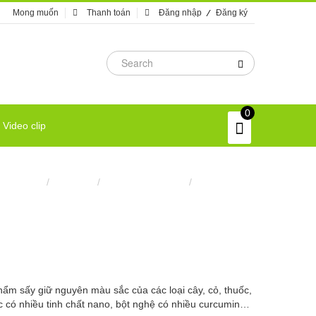
Mong muốn
Thanh toán
Đăng nhập
Đăng ký
0
Video clip
Trang chủ
/
Máy móc
/
Máy sấy dược liệu
/
Máy sấy lạnh
ẩm sấy giữ nguyên màu sắc của các loại cây, cỏ, thuốc,
 có nhiều tinh chất nano, bột nghệ có nhiều curcumin…