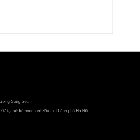
Copyright MAXXmarketing Webdesigner GmbH
đường Sông Sét.
007 tại sở kế hoạch và đầu tư Thành phố Hà Nội