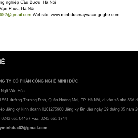
ng nghiệp Cầu Bươu, Hà Nội
 Vạn Phúc, Hà Nội
692@gmail.com
Website: www.minhducmayvacongnghe.com
HỆ
NG TY CỔ PHẦN CÔNG NGHỆ MINH ĐỨC
 Ngô Văn Hòa
Số 561 đường Trương Định, Quận Hoàng Mai, TP. Hà Nội, đi vào số nhà 86A 
hép đăng ký kinh doanh 0101275980 đăng ký lần đầu ngày 29 tháng 05 năm 2
: 0243 661 0446 / Fax: 0243 661 1744
yminhduc62@gmail.com