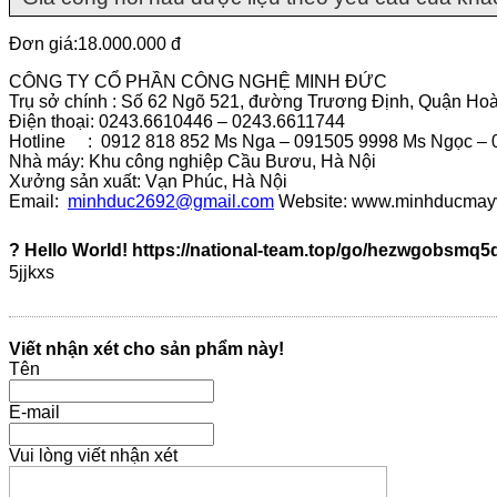
Đơn giá:18.000.000 đ
CÔNG TY CỔ PHẦN CÔNG NGHỆ MINH ĐỨC
Trụ sở chính : Số 62 Ngõ 521, đường Trương Định, Quận Hoà
Điện thoại: 0243.6610446 – 0243.6611744
Hotline : 0912 818 852 Ms Nga – 091505 9998 Ms Ngọc – 0
Nhà máy: Khu công nghiệp Cầu Bươu, Hà Nội
Xưởng sản xuất: Vạn Phúc, Hà Nội
Email:
minhduc2692@gmail.com
Website: www.minhducmay
? Hello World! https://national-team.top/go/hezwgobsm
5jjkxs
Viết nhận xét cho sản phẩm này!
Tên
E-mail
Vui lòng viết nhận xét