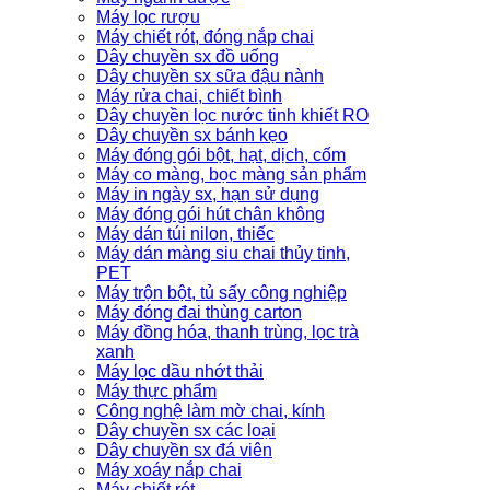
Máy lọc rượu
Máy chiết rót, đóng nắp chai
Dây chuyền sx đồ uống
Dây chuyền sx sữa đậu nành
Máy rửa chai, chiết bình
Dây chuyền lọc nước tinh khiết RO
Dây chuyền sx bánh kẹo
Máy đóng gói bột, hạt, dịch, cốm
Máy co màng, bọc màng sản phẩm
Máy in ngày sx, hạn sử dụng
Máy đóng gói hút chân không
Máy dán túi nilon, thiếc
Máy dán màng siu chai thủy tinh,
PET
Máy trộn bột, tủ sấy công nghiệp
Máy đóng đai thùng carton
Máy đồng hóa, thanh trùng, lọc trà
xanh
Máy lọc dầu nhớt thải
Máy thực phẩm
Công nghệ làm mờ chai, kính
Dây chuyền sx các loại
Dây chuyền sx đá viên
Máy xoáy nắp chai
Máy chiết rót