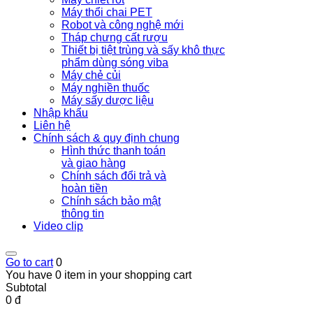
Máy thổi chai PET
Robot và công nghệ mới
Tháp chưng cất rượu
Thiết bị tiệt trùng và sấy khô thực
phẩm dùng sóng viba
Máy chẻ củi
Máy nghiền thuốc
Máy sấy dược liệu
Nhập khẩu
Liên hệ
Chính sách & quy định chung
Hình thức thanh toán
và giao hàng
Chính sách đổi trả và
hoàn tiền
Chính sách bảo mật
thông tin
Video clip
Go to cart
0
You have 0 item in your shopping cart
Subtotal
0 đ