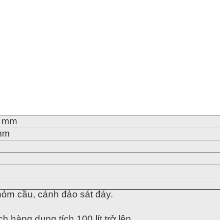
0 mm
mm
hỏm cầu, cánh đảo sát đáy.
h hàng dung tích 100 lít trở lên.