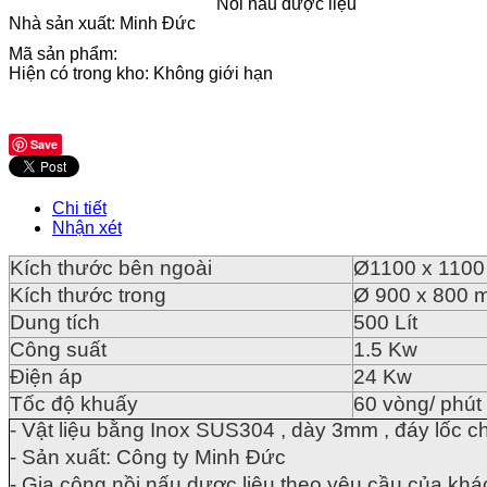
Nồi nấu dược liệu
Nhà sản xuất:
Minh Đức
Mã sản phẩm:
Hiện có trong kho:
Không giới hạn
Save
Chi tiết
Nhận xét
Kích thước bên ngoài
Ø1100 x 110
Kích thước trong
Ø 900 x 800 
Dung tích
500 Lít
Công suất
1.5 Kw
Điện áp
24 Kw
Tốc độ khuấy
60 vòng/ phút
- Vật liệu bằng Inox SUS304 , dày 3mm , đáy lốc c
- Sản xuất: Công ty Minh Đức
- Gia công nồi nấu dược liệu theo yêu cầu của khác