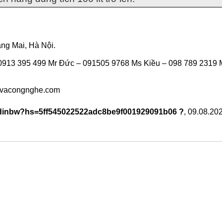
ng Mai, Hà Nội.
913 395 499 Mr Đức – 091505 9768 Ms Kiều – 098 789 2319 
vacongnghe.com
q5dinbw?hs=5ff545022522adc8be9f001929091b06 ?
,
09.08.20