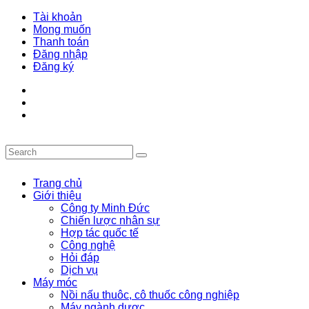
Tài khoản
Mong muốn
Thanh toán
Đăng nhập
Đăng ký
Trang chủ
Giới thiệu
Công ty Minh Đức
Chiến lược nhân sự
Hợp tác quốc tế
Công nghệ
Hỏi đáp
Dịch vụ
Máy móc
Nồi nấu thuôc, cô thuốc công nghiệp
Máy ngành dược