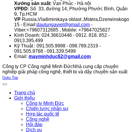
Xưởng sản xuất
: Vạn Phúc - Hà nội
VPĐD
: Số 33, đường 14, Phường Phước Bình, Quận
9, Tp.HCM
VP
Russia,Vladimirskaya oblast ,Mstera,Dzerwinskogo
15 - Email:
dautungaviet@gmail.com
-
Viber:+79607312685 , Mobile: +79647025827
Kinh Doanh: 024.36610446 - 0912. 818. 852 -
0913.395.499
Kỹ Thuật : 091.505.9998 - 098.789.2319 -
091.505.9768 - 091.339.5499
Email:
mayminhduc62@gmail.com
Công ty CP Công nghệ Minh Đức
Nhà cung cấp chuyên
nghiệp giải pháp công nghệ, thiết bị và dây chuyền sản xuất
Joomla! 3 Templates
Goto Top
Trang chủ
Giới thiệu
Công ty Minh Đức
Chiến lược nhân sự
Hợp tác quốc tế
Công nghệ
Hỏi đáp
Dịch vụ