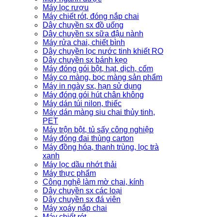
Máy lọc rượu
Máy chiết rót, đóng nắp chai
Dây chuyền sx đồ uống
Dây chuyền sx sữa đậu nành
Máy rửa chai, chiết bình
Dây chuyền lọc nước tinh khiết RO
Dây chuyền sx bánh kẹo
Máy đóng gói bột, hạt, dịch, cốm
Máy co màng, bọc màng sản phẩm
Máy in ngày sx, hạn sử dụng
Máy đóng gói hút chân không
Máy dán túi nilon, thiếc
Máy dán màng siu chai thủy tinh,
PET
Máy trộn bột, tủ sấy công nghiệp
Máy đóng đai thùng carton
Máy đồng hóa, thanh trùng, lọc trà
xanh
Máy lọc dầu nhớt thải
Máy thực phẩm
Công nghệ làm mờ chai, kính
Dây chuyền sx các loại
Dây chuyền sx đá viên
Máy xoáy nắp chai
Máy chiết rót