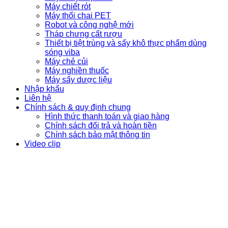
Máy chiết rót
Máy thổi chai PET
Robot và công nghệ mới
Tháp chưng cất rượu
Thiết bị tiệt trùng và sấy khô thực phẩm dùng
sóng viba
Máy chẻ củi
Máy nghiền thuốc
Máy sấy dược liệu
Nhập khẩu
Liên hệ
Chính sách & quy định chung
Hình thức thanh toán và giao hàng
Chính sách đổi trả và hoàn tiền
Chính sách bảo mật thông tin
Video clip