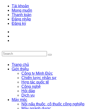
Tài khoản
Mong muốn
Thanh toán
Đăng nhập
Đăng ký
Trang chủ
Giới thiệu
Công ty Minh Đức
Chiến lược nhân sự
Hợp tác quốc tế
Công nghệ
Hỏi đáp
Dịch vụ
Máy móc
Nồi nấu thuôc, cô thuốc công nghiệp
Máy ngành dược