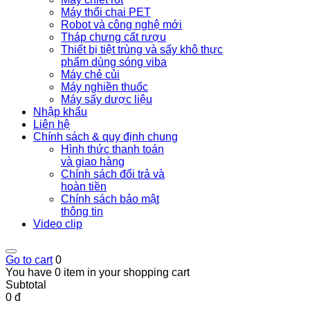
Máy thổi chai PET
Robot và công nghệ mới
Tháp chưng cất rượu
Thiết bị tiệt trùng và sấy khô thực
phẩm dùng sóng viba
Máy chẻ củi
Máy nghiền thuốc
Máy sấy dược liệu
Nhập khẩu
Liên hệ
Chính sách & quy định chung
Hình thức thanh toán
và giao hàng
Chính sách đổi trả và
hoàn tiền
Chính sách bảo mật
thông tin
Video clip
Go to cart
0
You have 0 item in your shopping cart
Subtotal
0 đ