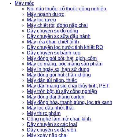
Máy móc
Nồi nấu thuôc, cô thuốc công nghiệp
Máy ngành dược
Máy lọc rượu
Máy chiết rót, đóng nắp chai
Dây chuyền sx đồ uống
Dây chuyền sx sữa đậu nành
Máy rửa chai, chiết bình
Dây chuyền lọc nước tinh khiết RO
Dây chuyền sx bánh kẹo
Máy đóng gói bột, hạt, dịch, cốm
Máy co màng, bọc màng sản phẩm
Máy in ngày sx, hạn sử dụng
Máy đóng gói hút chân không
Máy dán túi nilon, thiếc
Máy dán màng siu chai thủy tinh, PET
Máy trộn bột, tủ sấy công nghiệp
Máy đóng đai thùng carton
Máy đồng hóa, thanh trùng, lọc trà xanh
Máy lọc dầu nhớt thải
Máy thực phẩm
Công nghệ làm mờ chai, kính
Dây chuyền sx các loại
Dây chuyền sx đá viên
Máy xoáy nắp chai