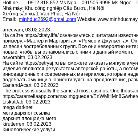
Hotline : 0912 818 852 Ms Nga – 091505 9998 Ms Ngọc – 0
Nhà máy: Khu công nghiệp Cầu Bươu, Hà Nội
Xưởng sản xuất: Vạn Phúc, Hà Nội
Email:
minhduc2692@gmail.com
Website: www.minhducmay
arrecvam
,
03.02.2023
На сайте https://citaty.life/ ознакомьтесь с цитатами изв
примеру, «Мастер и Маргарита», «Ромео и Джульетта». Оп
из песен востребованных групп. Все они невероятно инт
новые, чтобы вы ознакомились с ними в данный момент.
asvorabith
,
03.02.2023
На сайте https://petryaj.ru вы сможете заказать мягкую а
изделия являются результатом авторской работы, а потом
инновационных и современных материалов, которые наде
подобрать амуницию, ориентируясь на предпочтения, раз
GarlandAcart
,
03.02.2023
The process is usually the same at most casinos. One thousan
https://caramellaapp.com/maximggueden/EnWMHMn8G/where-ca
LiskatJab
,
03.02.2023
mega darknet
мега даркнет ссылка
даркнет площадка мега
kirutterren
,
03.02.2023
Кинологические услуги