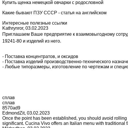
Купить щенка немецкой овчарки с родословной
Какие бывают ПЗУ СССР - статья на английском
Интересные полезные ссылки
Kathrynror
,
03.02.2023
Приглашаем Ваше предприятие к взаимовыгодному сотруд
19241-80 и изделий из него.
- Поставка концентратов, и оксидов
- Поставка изделий производственно-технического назначе
- Любые типоразмеры, изготовление по чертежам и специ
сплав
сплав
8570ad9
EdmondZit
,
03.02.2023
Once the point has been established, you should avoid rollin
significant. Cucina Vivo offers an Italian menu with traditional