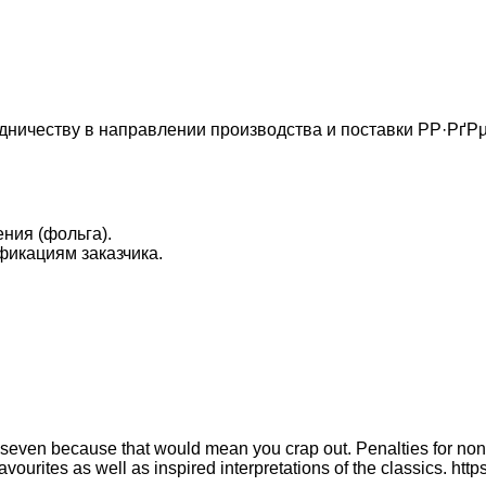
ничеству в направлении производства и поставки РР·РґР
ния (фольга).
фикациям заказчика.
g seven because that would mean you crap out. Penalties for n
 favourites as well as inspired interpretations of the classics. ht