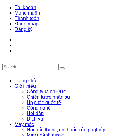
Tài khoản
Mong muốn
Thanh toán
Đăng nhập
Đăng ký
Trang chủ
Giới thiệu
Công ty Minh Đức
Chiến lược nhân sự
Hợp tác quốc tế
Công nghệ
Hỏi đáp
Dịch vụ
Máy móc
Nồi nấu thuôc, cô thuốc công nghiệp
Máy ngành dược