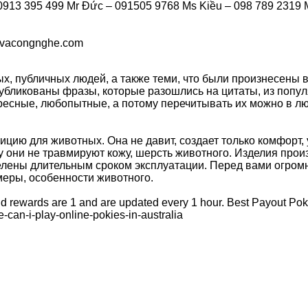
913 395 499 Mr Đức – 091505 9768 Ms Kiều – 098 789 2319 
vacongnghe.com
естных, публичных людей, а также теми, что были произнесены 
убликованы фразы, которые разошлись на цитаты, из попул
ересные, любопытные, а потому перечитывать их можно в л
муницию для животных. Она не давит, создает только комфорт
у они не травмируют кожу, шерсть животного. Изделия прои
лены длительным сроком эксплуатации. Перед вами огромн
меры, особенности животного.
d rewards are 1 and are updated every 1 hour. Best Payout Pok
n-i-play-online-pokies-in-australia