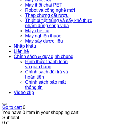
Máy thổi chai PET
Robot và công nghệ mới
Tháp chưng cất rượu
Thiết bị tiệt trùng và sấy khô thực
phẩm dùng sóng viba
Máy chẻ củi
Máy nghiền thuốc
Máy sấy dược liệu
Nhập khẩu
Liên hệ
Chính sách & quy định chung
Hình thức thanh toán
và giao hàng
Chính sách đổi trả và
hoàn tiền
Chính sách bảo mật
thông tin
Video clip
Go to cart
0
You have 0 item in your shopping cart
Subtotal
0 đ