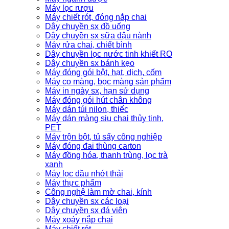
Máy lọc rượu
Máy chiết rót, đóng nắp chai
Dây chuyền sx đồ uống
Dây chuyền sx sữa đậu nành
Máy rửa chai, chiết bình
Dây chuyền lọc nước tinh khiết RO
Dây chuyền sx bánh kẹo
Máy đóng gói bột, hạt, dịch, cốm
Máy co màng, bọc màng sản phẩm
Máy in ngày sx, hạn sử dụng
Máy đóng gói hút chân không
Máy dán túi nilon, thiếc
Máy dán màng siu chai thủy tinh,
PET
Máy trộn bột, tủ sấy công nghiệp
Máy đóng đai thùng carton
Máy đồng hóa, thanh trùng, lọc trà
xanh
Máy lọc dầu nhớt thải
Máy thực phẩm
Công nghệ làm mờ chai, kính
Dây chuyền sx các loại
Dây chuyền sx đá viên
Máy xoáy nắp chai
Máy chiết rót