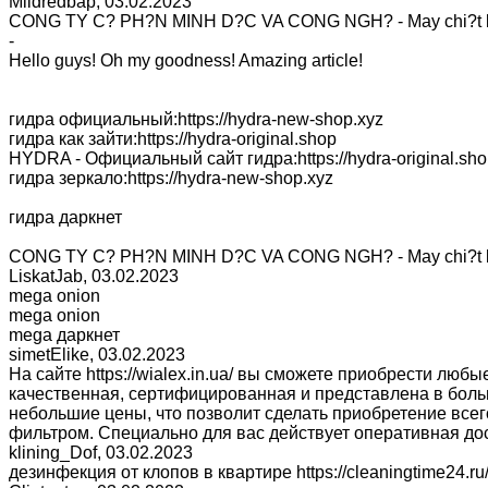
Mildredbap
,
03.02.2023
CONG TY C? PH?N MINH D?C VA CONG NGH? - May chi?t 
-
Hello guys! Oh my goodness! Amazing article!
гидра официальный:https://hydra-new-shop.xyz
гидра как зайти:https://hydra-original.shop
HYDRA - Официальный сайт гидра:https://hydra-original.sh
гидра зеркало:https://hydra-new-shop.xyz
гидра даркнет
CONG TY C? PH?N MINH D?C VA CONG NGH? - May chi?t ly 
LiskatJab
,
03.02.2023
mega onion
mega onion
mega даркнет
simetElike
,
03.02.2023
На сайте https://wialex.in.ua/ вы сможете приобрести лю
качественная, сертифицированная и представлена в большо
небольшие цены, что позволит сделать приобретение всег
фильтром. Специально для вас действует оперативная дос
klining_Dof
,
03.02.2023
дезинфекция от клопов в квартире https://cleaningtime24.ru