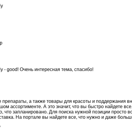
ly
op
- good! Очень интересная тема, спасибо!
бые препараты, а также товары для красоты и поддержания в
м ассортименте. А это значит, что вы быстро найдете все,
о, что запланировано. Для поиска нужной позиции просто 
тавка. На портале вы найдете все, что нужно и даже больш
/