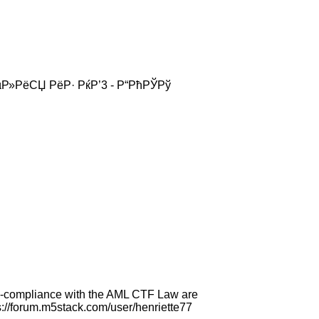
µР»РёСЏ РёР· РќР’3 - Р“РћРЎРў
on-compliance with the AML CTF Law are
tps://forum.m5stack.com/user/henriette77