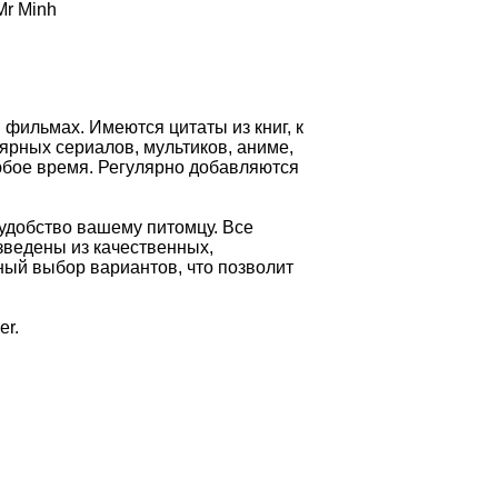
Mr Minh
в фильмах. Имеются цитаты из книг, к
ярных сериалов, мультиков, аниме,
юбое время. Регулярно добавляются
, удобство вашему питомцу. Все
зведены из качественных,
ый выбор вариантов, что позволит
er.