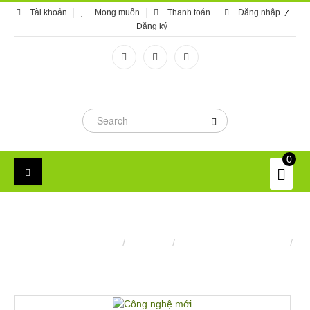
Tài khoản
Mong muốn
Thanh toán
Đăng nhập
Đăng ký
0
CÔNG NGHỆ MỚI
Trang chủ
/
Máy móc
/
Robot và công nghệ mới
/
Công nghệ mới