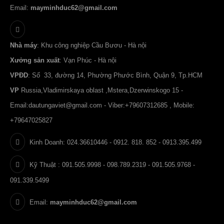
Email:
mayminhduc62@gmail.com
Nhà máy
: Khu công nghiệp Cầu Bươu - Hà nội
Xưởng sản xuất
: Vạn Phúc - Hà nội
VPĐD
: Số 33, đường 14, Phường Phước Bình, Quận 9, Tp.HCM
VP
Russia,Vladimirskaya oblast ,Mstera,Dzerwinskogo 15 -
Email:
dautungaviet@gmail.com
- Viber:+79607312685 , Mobile:
+79647025827
Kinh Doanh: 024.36610446 - 0912. 818. 852 - 0913.395.499
Kỹ Thuật : 091.505.9998 - 098.789.2319 - 091.505.9768 -
091.339.5499
Email:
mayminhduc62@gmail.com