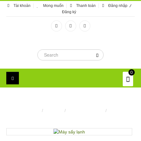
Tài khoản
Mong muốn
Thanh toán
Đăng nhập
Đăng ký
0
MÁY SẤY LẠNH
Trang chủ
/
Máy móc
/
Máy sấy dược liệu
/
Máy sấy lạnh