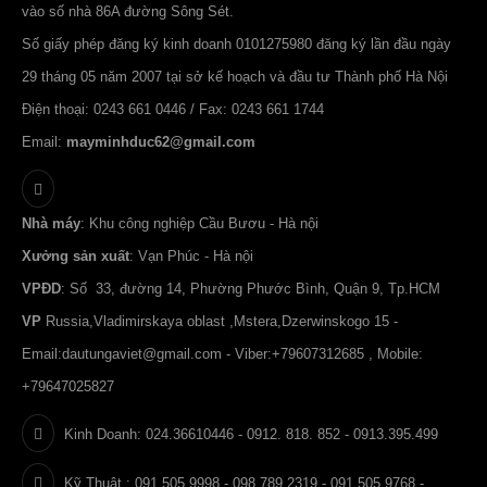
vào số nhà 86A đường Sông Sét.
Số giấy phép đăng ký kinh doanh 0101275980 đăng ký lần đầu ngày
29 tháng 05 năm 2007 tại sở kế hoạch và đầu tư Thành phố Hà Nội
Điện thoại: 0243 661 0446 / Fax: 0243 661 1744
Email:
mayminhduc62@gmail.com
Nhà máy
: Khu công nghiệp Cầu Bươu - Hà nội
Xưởng sản xuất
: Vạn Phúc - Hà nội
VPĐD
: Số 33, đường 14, Phường Phước Bình, Quận 9, Tp.HCM
VP
Russia,Vladimirskaya oblast ,Mstera,Dzerwinskogo 15 -
Email:
dautungaviet@gmail.com
- Viber:+79607312685 , Mobile:
+79647025827
Kinh Doanh: 024.36610446 - 0912. 818. 852 - 0913.395.499
Kỹ Thuật : 091.505.9998 - 098.789.2319 - 091.505.9768 -