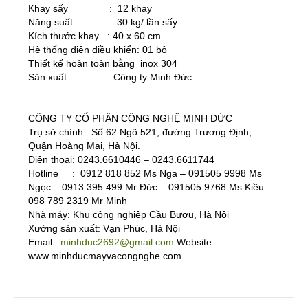
Khay sấy : 12 khay
Năng suất : 30 kg/ lần sấy
Kích thước khay : 40 x 60 cm
Hệ thống điện điều khiển: 01 bộ
Thiết kế hoàn toàn bằng inox 304
Sản xuất : Công ty Minh Đức
CÔNG TY CỔ PHẦN CÔNG NGHỆ MINH ĐỨC
Trụ sở chính : Số 62 Ngõ 521, đường Trương Định,
Quận Hoàng Mai, Hà Nội.
Điện thoại: 0243.6610446 – 0243.6611744
Hotline : 0912 818 852 Ms Nga – 091505 9998 Ms
Ngọc – 0913 395 499 Mr Đức – 091505 9768 Ms Kiều –
098 789 2319 Mr Minh
Nhà máy: Khu công nghiệp Cầu Bươu, Hà Nội
Xưởng sản xuất: Vạn Phúc, Hà Nội
Email:
minhduc2692@gmail.com
Website:
www.minhducmayvacongnghe.com