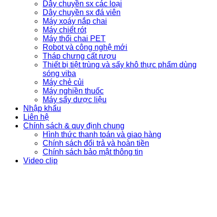
Dây chuyền sx các loại
Dây chuyền sx đá viên
Máy xoáy nắp chai
Máy chiết rót
Máy thổi chai PET
Robot và công nghệ mới
Tháp chưng cất rượu
Thiết bị tiệt trùng và sấy khô thực phẩm dùng
sóng viba
Máy chẻ củi
Máy nghiền thuốc
Máy sấy dược liệu
Nhập khẩu
Liên hệ
Chính sách & quy định chung
Hình thức thanh toán và giao hàng
Chính sách đổi trả và hoàn tiền
Chính sách bảo mật thông tin
Video clip