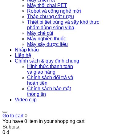
Máy thổi chai PET
Robot và công nghệ mới
Tháp chưng cất rượu
Thiết bị tiệt trùng và sấy khô thực
phẩm dùng sóng viba
Máy chẻ củi
Máy nghiền thuốc
Máy sấy dược liệu
Nhập khẩu
Liên hệ
Chính sách & quy định chung
Hình thức thanh toán
và giao hàng
Chính sách đổi trả và
hoàn tiền
Chính sách bảo mật
thông tin
Video clip
Go to cart
0
You have 0 item in your shopping cart
Subtotal
0 đ