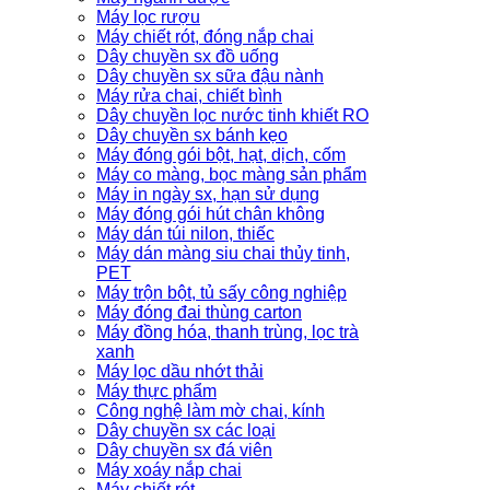
Máy lọc rượu
Máy chiết rót, đóng nắp chai
Dây chuyền sx đồ uống
Dây chuyền sx sữa đậu nành
Máy rửa chai, chiết bình
Dây chuyền lọc nước tinh khiết RO
Dây chuyền sx bánh kẹo
Máy đóng gói bột, hạt, dịch, cốm
Máy co màng, bọc màng sản phẩm
Máy in ngày sx, hạn sử dụng
Máy đóng gói hút chân không
Máy dán túi nilon, thiếc
Máy dán màng siu chai thủy tinh,
PET
Máy trộn bột, tủ sấy công nghiệp
Máy đóng đai thùng carton
Máy đồng hóa, thanh trùng, lọc trà
xanh
Máy lọc dầu nhớt thải
Máy thực phẩm
Công nghệ làm mờ chai, kính
Dây chuyền sx các loại
Dây chuyền sx đá viên
Máy xoáy nắp chai
Máy chiết rót