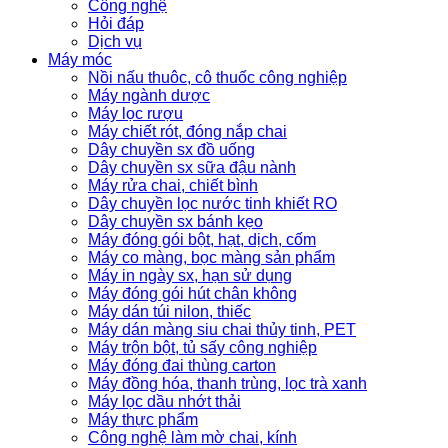
Công nghệ
Hỏi đáp
Dịch vụ
Máy móc
Nồi nấu thuôc, cô thuốc công nghiệp
Máy ngành dược
Máy lọc rượu
Máy chiết rót, đóng nắp chai
Dây chuyền sx đồ uống
Dây chuyền sx sữa đậu nành
Máy rửa chai, chiết bình
Dây chuyền lọc nước tinh khiết RO
Dây chuyền sx bánh kẹo
Máy đóng gói bột, hạt, dịch, cốm
Máy co màng, bọc màng sản phẩm
Máy in ngày sx, hạn sử dụng
Máy đóng gói hút chân không
Máy dán túi nilon, thiếc
Máy dán màng siu chai thủy tinh, PET
Máy trộn bột, tủ sấy công nghiệp
Máy đóng đai thùng carton
Máy đồng hóa, thanh trùng, lọc trà xanh
Máy lọc dầu nhớt thải
Máy thực phẩm
Công nghệ làm mờ chai, kính