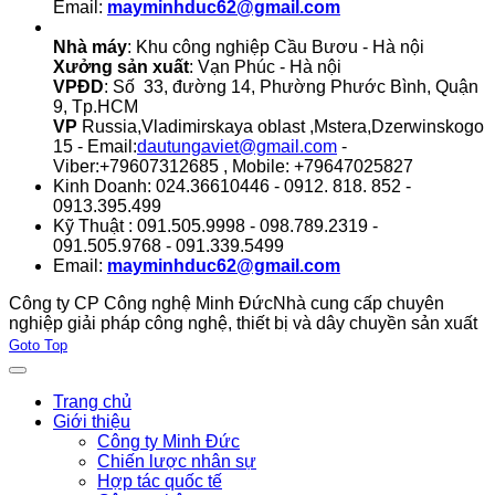
Email:
mayminhduc62@gmail.com
Nhà máy
: Khu công nghiệp Cầu Bươu - Hà nội
Xưởng sản xuất
: Vạn Phúc - Hà nội
VPĐD
: Số 33, đường 14, Phường Phước Bình, Quận
9, Tp.HCM
VP
Russia,Vladimirskaya oblast ,Mstera,Dzerwinskogo
15 - Email:
dautungaviet@gmail.com
-
Viber:+79607312685 , Mobile: +79647025827
Kinh Doanh: 024.36610446 - 0912. 818. 852 -
0913.395.499
Kỹ Thuật : 091.505.9998 - 098.789.2319 -
091.505.9768 - 091.339.5499
Email:
mayminhduc62@gmail.com
Công ty CP Công nghệ Minh Đức
Nhà cung cấp chuyên
nghiệp giải pháp công nghệ, thiết bị và dây chuyền sản xuất
Joomla! 3 Templates
Goto Top
Trang chủ
Giới thiệu
Công ty Minh Đức
Chiến lược nhân sự
Hợp tác quốc tế