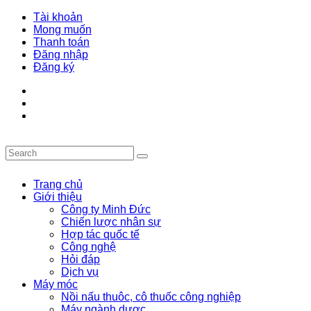
Tài khoản
Mong muốn
Thanh toán
Đăng nhập
Đăng ký
Trang chủ
Giới thiệu
Công ty Minh Đức
Chiến lược nhân sự
Hợp tác quốc tế
Công nghệ
Hỏi đáp
Dịch vụ
Máy móc
Nồi nấu thuôc, cô thuốc công nghiệp
Máy ngành dược