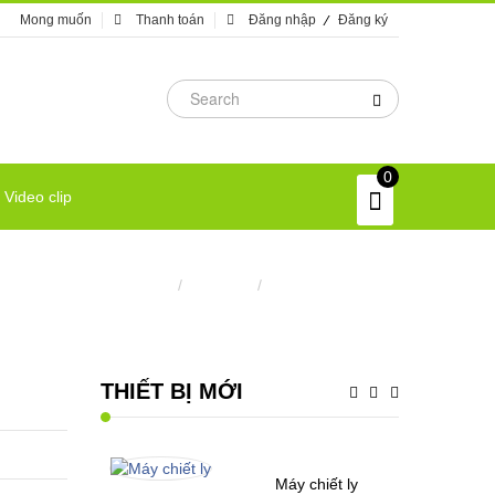
Mong muốn
Thanh toán
Đăng nhập
Đăng ký
0
Video clip
Trang chủ
/
Máy móc
/
Máy xoáy nắp chai
THIẾT BỊ MỚI
Máy chiết ly