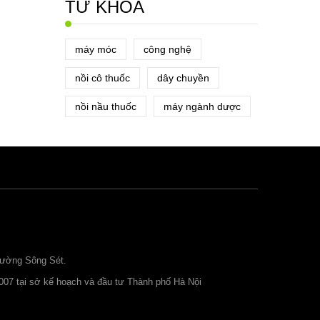
TỪ KHÓA
máy móc
công nghệ
nồi cô thuốc
dây chuyền
nồi nầu thuốc
máy ngành dược
đường Sông Sét.
007 tại sở kế hoạch và đầu tư Thành phố Hà Nội