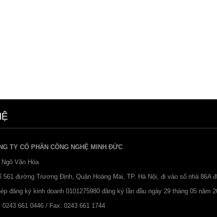
HỆ
NG TY CỔ PHẦN CÔNG NGHỆ MINH ĐỨC
 Ngô Văn Hòa
Số 561 đường Trương Định, Quận Hoàng Mai, TP. Hà Nội, đi vào số nhà 86A 
hép đăng ký kinh doanh 0101275980 đăng ký lần đầu ngày 29 tháng 05 năm 2
: 0243 661 0446 / Fax: 0243 661 1744