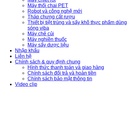
Máy thổi chai PET
Robot và công nghệ mới
Tháp chưng cất rượu
Thiết bị tiệt trùng và sấy khô thực phẩm dùng
sóng viba
Máy chẻ củi
Máy nghiền thuốc
Máy sấy dược liệu
Nhập khẩu
Liên hệ
Chính sách & quy định chung
Hình thức thanh toán và giao hàng
Chính sách đổi trả và hoàn tiền
Chính sách bảo mật thông tin
Video clip