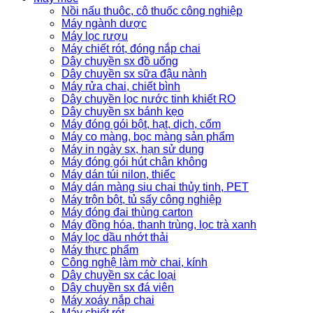
Nồi nấu thuôc, cô thuốc công nghiệp
Máy ngành dược
Máy lọc rượu
Máy chiết rót, đóng nắp chai
Dây chuyền sx đồ uống
Dây chuyền sx sữa đậu nành
Máy rửa chai, chiết bình
Dây chuyền lọc nước tinh khiết RO
Dây chuyền sx bánh kẹo
Máy đóng gói bột, hạt, dịch, cốm
Máy co màng, bọc màng sản phẩm
Máy in ngày sx, hạn sử dụng
Máy đóng gói hút chân không
Máy dán túi nilon, thiếc
Máy dán màng siu chai thủy tinh, PET
Máy trộn bột, tủ sấy công nghiệp
Máy đóng đai thùng carton
Máy đồng hóa, thanh trùng, lọc trà xanh
Máy lọc dầu nhớt thải
Máy thực phẩm
Công nghệ làm mờ chai, kính
Dây chuyền sx các loại
Dây chuyền sx đá viên
Máy xoáy nắp chai
Máy chiết rót