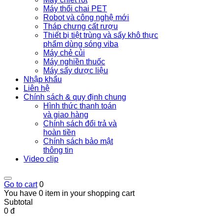
Máy thổi chai PET
Robot và công nghệ mới
Tháp chưng cất rượu
Thiết bị tiệt trùng và sấy khô thực
phẩm dùng sóng viba
Máy chẻ củi
Máy nghiền thuốc
Máy sấy dược liệu
Nhập khẩu
Liên hệ
Chính sách & quy định chung
Hình thức thanh toán
và giao hàng
Chính sách đổi trả và
hoàn tiền
Chính sách bảo mật
thông tin
Video clip
Go to cart
0
You have 0 item in your shopping cart
Subtotal
0 đ