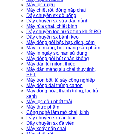
Máy lọc rượu
Máy chiết rót, đóng nắp chai
Dây chuyền sx đồ uống
Dây chuyền sx sữa đậu nành
Máy rửa chai, chiết bình
Dây chuyền lọc nước tinh khiết RO
Dây chuyền sx bánh kẹo
Máy đóng gói bột, hạt, dịch, cốm
Máy co màng, bọc màng sản phẩm
Máy in ngày sx, hạn sử dụng
Máy đóng gói hút chân không
Máy dán túi nilon, thiếc
Máy dán màng siu chai thủy tinh,
PET
Máy trộn bột, tủ sấy công nghiệp
Máy đóng đai thùng carton
Máy đồng hóa, thanh trùng, lọc trà
xanh
Máy lọc dầu nhớt thải
Máy thực phẩm
Công nghệ làm mờ chai, kính
Dây chuyền sx các loại
Dây chuyền sx đá viên
Máy xoáy nắp chai
Máy chiết rót