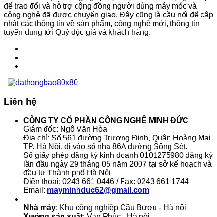
để trao đổi và hỗ trợ cộng đồng người dùng máy móc và
công nghệ đã được chuyển giao. Đây cũng là cầu nối để cập
nhật các thông tin về sản phẩm, công nghệ mới, thông tin
tuyển dụng tới Quý độc giả và khách hàng.
Liên hệ
CÔNG TY CỔ PHẦN CÔNG NGHỆ MINH ĐỨC
Giám đốc: Ngô Văn Hòa
Địa chỉ: Số 561 đường Trương Định, Quận Hoàng Mai,
TP. Hà Nội, đi vào số nhà 86A đường Sông Sét.
Số giấy phép đăng ký kinh doanh 0101275980 đăng ký
lần đầu ngày 29 tháng 05 năm 2007 tại sở kế hoạch và
đầu tư Thành phố Hà Nội
Điện thoại: 0243 661 0446 / Fax: 0243 661 1744
Email:
mayminhduc62@gmail.com
Nhà máy
: Khu công nghiệp Cầu Bươu - Hà nội
Xưởng sản xuất
: Vạn Phúc - Hà nội