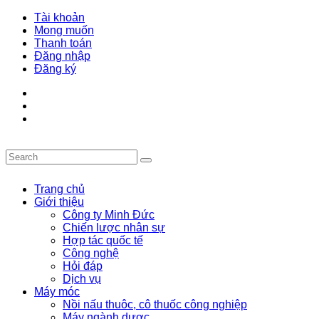
Tài khoản
Mong muốn
Thanh toán
Đăng nhập
Đăng ký
Trang chủ
Giới thiệu
Công ty Minh Đức
Chiến lược nhân sự
Hợp tác quốc tế
Công nghệ
Hỏi đáp
Dịch vụ
Máy móc
Nồi nấu thuôc, cô thuốc công nghiệp
Máy ngành dược