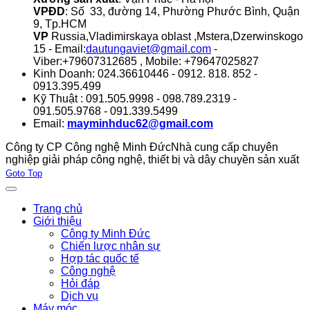
VPĐD
: Số 33, đường 14, Phường Phước Bình, Quận
9, Tp.HCM
VP
Russia,Vladimirskaya oblast ,Mstera,Dzerwinskogo
15 - Email:
dautungaviet@gmail.com
-
Viber:+79607312685 , Mobile: +79647025827
Kinh Doanh: 024.36610446 - 0912. 818. 852 -
0913.395.499
Kỹ Thuật : 091.505.9998 - 098.789.2319 -
091.505.9768 - 091.339.5499
Email:
mayminhduc62@gmail.com
Công ty CP Công nghệ Minh Đức
Nhà cung cấp chuyên
nghiệp giải pháp công nghệ, thiết bị và dây chuyền sản xuất
Joomla! 3 Templates
Goto Top
Trang chủ
Giới thiệu
Công ty Minh Đức
Chiến lược nhân sự
Hợp tác quốc tế
Công nghệ
Hỏi đáp
Dịch vụ
Máy móc