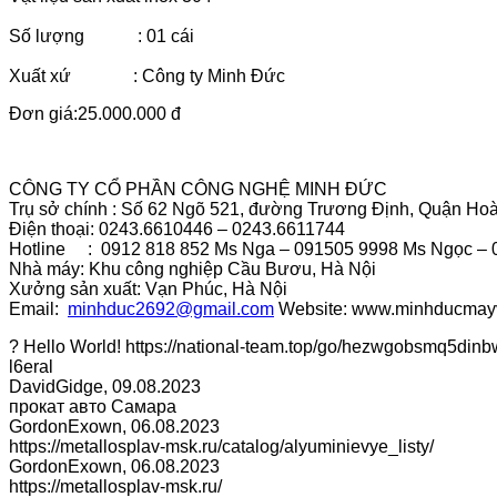
Số lượng : 01 cái
Xuất xứ : Công ty Minh Đức
Đơn giá:25.000.000 đ
CÔNG TY CỔ PHẦN CÔNG NGHỆ MINH ĐỨC
Trụ sở chính : Số 62 Ngõ 521, đường Trương Định, Quận Hoà
Điện thoại: 0243.6610446 – 0243.6611744
Hotline : 0912 818 852 Ms Nga – 091505 9998 Ms Ngọc – 0
Nhà máy: Khu công nghiệp Cầu Bươu, Hà Nội
Xưởng sản xuất: Vạn Phúc, Hà Nội
Email:
minhduc2692@gmail.com
Website: www.minhducmay
? Hello World! https://national-team.top/go/hezwgobsmq5d
l6eral
DavidGidge
,
09.08.2023
прокат авто Самара
GordonExown
,
06.08.2023
https://metallosplav-msk.ru/catalog/alyuminievye_listy/
GordonExown
,
06.08.2023
https://metallosplav-msk.ru/