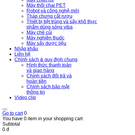
Máy thổi chai PET
Robot và công nghệ mới
Tháp chưng cất rượu
Thiết bị tiệt trùng và sấy khô thực
phẩm dùng sóng viba
Máy chẻ củi
Máy nghiền thuốc
Máy sấy dược liệu
Nhập khẩu
Liên hệ
Chính sách & quy định chung
Hình thức thanh toán
và giao hàng
Chính sách đổi trả và
hoàn tiền
Chính sách bảo mật
thông tin
Video clip
Go to cart
0
You have 0 item in your shopping cart
Subtotal
0 đ