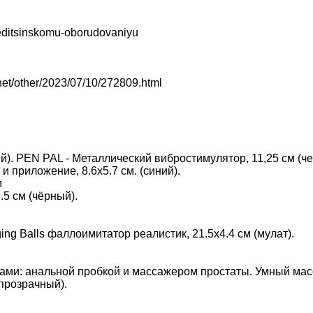
editsinskomu-oborudovaniyu
et/other/2023/07/10/272809.html
й). PEN PAL - Металлический вибростимулятор, 11,25 см (чер
 приложение, 8.6х5.7 см. (синий).
м
.5 см (чёрный).
ging Balls фаллоимитатор реалистик, 21.5х4.4 см (мулат).
ками: анальной пробкой и массажером простаты. Умный мас
(прозрачный).