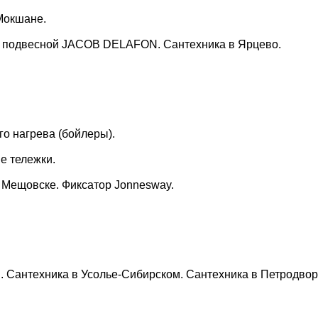
Мокшане.
з подвесной JACOB DELAFON. Сантехника в Ярцево.
 нагрева (бойлеры).
е тележки.
в Мещовске. Фиксатор Jonnesway.
. Сантехника в Усолье-Сибирском. Сантехника в Петродвор