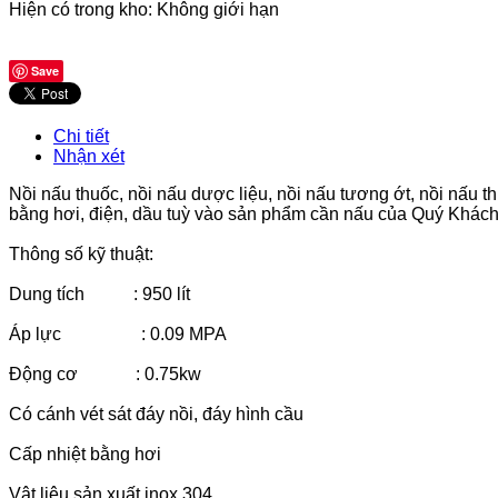
Hiện có trong kho:
Không giới hạn
Save
Chi tiết
Nhận xét
Nồi nấu thuốc, nồi nấu dược liệu, nồi nấu tương ớt, nồi nấ
bằng hơi, điện, dầu tuỳ vào sản phẩm cần nấu của Quý Khách
Thông số kỹ thuật:
Dung tích : 950 lít
Áp lực : 0.09 MPA
Động cơ : 0.75kw
Có cánh vét sát đáy nồi, đáy hình cầu
Cấp nhiệt bằng hơi
Vật liệu sản xuất inox 304