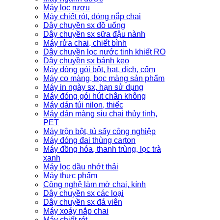
Máy lọc rượu
Máy chiết rót, đóng nắp chai
Dây chuyền sx đồ uống
Dây chuyền sx sữa đậu nành
Máy rửa chai, chiết bình
Dây chuyền lọc nước tinh khiết RO
Dây chuyền sx bánh kẹo
Máy đóng gói bột, hạt, dịch, cốm
Máy co màng, bọc màng sản phẩm
Máy in ngày sx, hạn sử dụng
Máy đóng gói hút chân không
Máy dán túi nilon, thiếc
Máy dán màng siu chai thủy tinh,
PET
Máy trộn bột, tủ sấy công nghiệp
Máy đóng đai thùng carton
Máy đồng hóa, thanh trùng, lọc trà
xanh
Máy lọc dầu nhớt thải
Máy thực phẩm
Công nghệ làm mờ chai, kính
Dây chuyền sx các loại
Dây chuyền sx đá viên
Máy xoáy nắp chai
Máy chiết rót