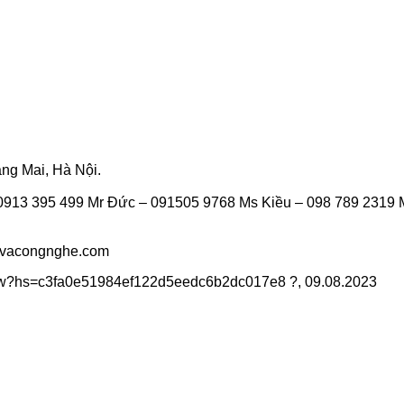
ng Mai, Hà Nội.
913 395 499 Mr Đức – 091505 9768 Ms Kiều – 098 789 2319 
vacongnghe.com
inbw?hs=c3fa0e51984ef122d5eedc6b2dc017e8 ?
,
09.08.2023