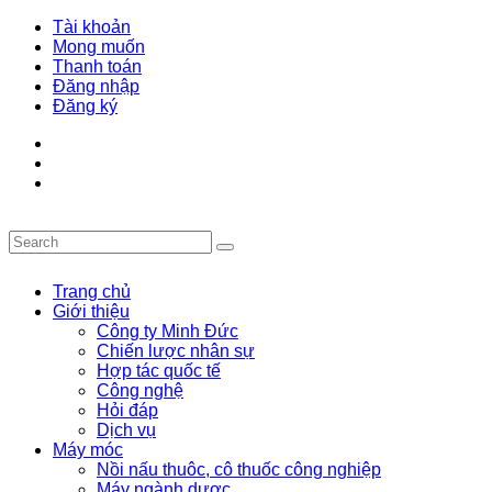
Tài khoản
Mong muốn
Thanh toán
Đăng nhập
Đăng ký
Trang chủ
Giới thiệu
Công ty Minh Đức
Chiến lược nhân sự
Hợp tác quốc tế
Công nghệ
Hỏi đáp
Dịch vụ
Máy móc
Nồi nấu thuôc, cô thuốc công nghiệp
Máy ngành dược