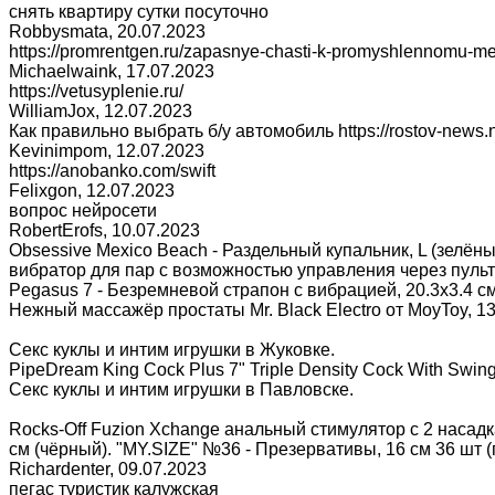
снять квартиру сутки посуточно
Robbysmata
,
20.07.2023
https://promrentgen.ru/zapasnye-chasti-k-promyshlennomu-m
Michaelwaink
,
17.07.2023
https://vetusyplenie.ru/
WilliamJox
,
12.07.2023
Как правильно выбрать б/у автомобиль https://rostov-news.n
Kevinimpom
,
12.07.2023
https://anobanko.com/swift
Felixgon
,
12.07.2023
вопрос нейросети
RobertErofs
,
10.07.2023
Obsessive Mexico Beach - Раздельный купальник, L (зелёны
вибратор для пар с возможностью управления через пульт и
Pegasus 7 - Безремневой страпон с вибрацией, 20.3х3.4 с
Нежный массажёр простаты Mr. Black Electro от MoyToy, 13
Секс куклы и интим игрушки в Жуковке.
PipeDream King Cock Plus 7" Triple Density Cock With Swin
Секс куклы и интим игрушки в Павловске.
Rocks-Off Fuzion Xchange анальный стимулятор с 2 насад
см (чёрный). "MY.SIZE" №36 - Презервативы, 16 см 36 шт 
Richardenter
,
09.07.2023
пегас туристик калужская