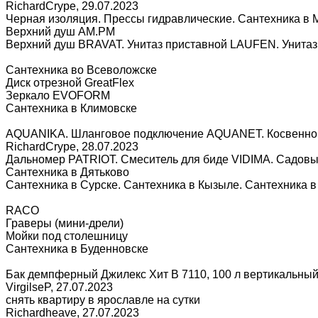
RichardCrype
,
29.07.2023
Черная изоляция. Прессы гидравлические. Сантехника в 
Верхний душ AM.PM
Верхний душ BRAVAT. Унитаз приставной LAUFEN. Унита
Сантехника во Всеволожске
Диск отрезной GreatFlex
Зеркало EVOFORM
Сантехника в Климовске
AQUANIKA. Шланговое подключение AQUANET. Косвенного
RichardCrype
,
28.07.2023
Дальномер PATRIOT. Смеситель для биде VIDIMA. Садовы
Сантехника в Дятьково
Сантехника в Сурске. Сантехника в Кызыле. Сантехника 
RACO
Граверы (мини-дрели)
Мойки под столешницу
Сантехника в Буденновске
Бак демпферный Джилекс Хит В 7110, 100 л вертикальный
VirgilseP
,
27.07.2023
снять квартиру в ярославле на сутки
Richardheave
,
27.07.2023