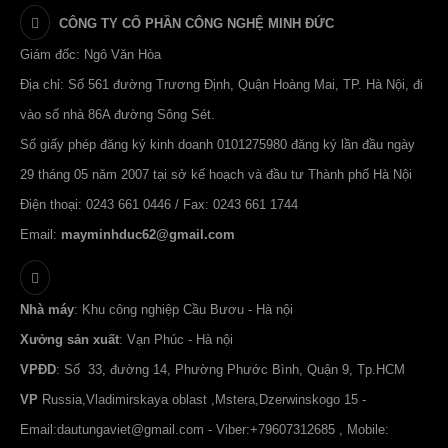
CÔNG TY CỔ PHẦN CÔNG NGHỆ MINH ĐỨC
Giám đốc: Ngô Văn Hòa
Địa chỉ: Số 561 đường Trương Định, Quận Hoàng Mai, TP. Hà Nội, đi
vào số nhà 86A đường Sông Sét.
Số giấy phép đăng ký kinh doanh 0101275980 đăng ký lần đầu ngày
29 tháng 05 năm 2007 tại sở kế hoạch và đầu tư Thành phố Hà Nội
Điện thoại: 0243 661 0446 / Fax: 0243 661 1744
Email:
mayminhduc62@gmail.com
Nhà máy
: Khu công nghiệp Cầu Bươu - Hà nội
Xưởng sản xuất
: Vạn Phúc - Hà nội
VPĐD
: Số 33, đường 14, Phường Phước Bình, Quận 9, Tp.HCM
VP
Russia,Vladimirskaya oblast ,Mstera,Dzerwinskogo 15 -
Email:
dautungaviet@gmail.com
- Viber:+79607312685 , Mobile: