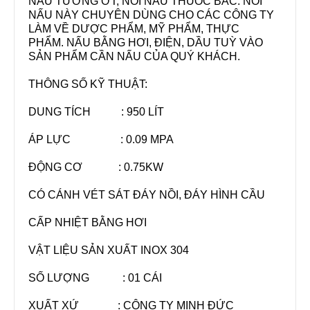
NẤU TƯƠNG ỚT, NỒI NẤU THUỐC BẮC. NỒI
NẤU NÀY CHUYÊN DÙNG CHO CÁC CÔNG TY
LÀM VỀ DƯỢC PHẨM, MỸ PHẨM, THỰC
PHẨM. NẤU BẰNG HƠI, ĐIỆN, DẦU TUỲ VÀO
SẢN PHẨM CẦN NẤU CỦA QUÝ KHÁCH.
THÔNG SỐ KỸ THUẬT:
DUNG TÍCH : 950 LÍT
ÁP LỰC : 0.09 MPA
ĐỘNG CƠ : 0.75KW
CÓ CÁNH VÉT SÁT ĐÁY NỒI, ĐÁY HÌNH CẦU
CẤP NHIỆT BẰNG HƠI
VẬT LIỆU SẢN XUẤT INOX 304
SỐ LƯỢNG : 01 CÁI
XUẤT XỨ : CÔNG TY MINH ĐỨC