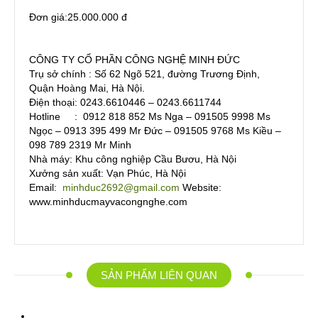
Đơn giá:25.000.000 đ
CÔNG TY CỔ PHẦN CÔNG NGHỆ MINH ĐỨC
Trụ sở chính : Số 62 Ngõ 521, đường Trương Định,
Quận Hoàng Mai, Hà Nội.
Điện thoại: 0243.6610446 – 0243.6611744
Hotline : 0912 818 852 Ms Nga – 091505 9998 Ms
Ngọc – 0913 395 499 Mr Đức – 091505 9768 Ms Kiều –
098 789 2319 Mr Minh
Nhà máy: Khu công nghiệp Cầu Bươu, Hà Nội
Xưởng sản xuất: Vạn Phúc, Hà Nội
Email:
minhduc2692@gmail.com
Website:
www.minhducmayvacongnghe.com
SẢN PHẨM LIÊN QUAN