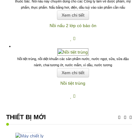
thuốc bắc. Nồi nấu này chuyên dùng cho các Công ty làm về dược phẩm, mỹ
phẩm, thực phẩm. Nấu bằng hơi, điện, dầu tuỳ vào sản phẩm cần nấu
Xem chi tiết
Nồi nấu 2 lớp có bảo ôn
Nồi tiệt trùng, nồi diệt khuẩn các sản phẩm nước, nước ngọt, sữa, sữa đậu
nành, chai tương ớt, nước mắm, xì dầu, nước tương
Xem chi tiết
Nồi tiệt trùng
Copyright MAXXmarketing Webdesigner GmbH
THIẾT BỊ MỚI