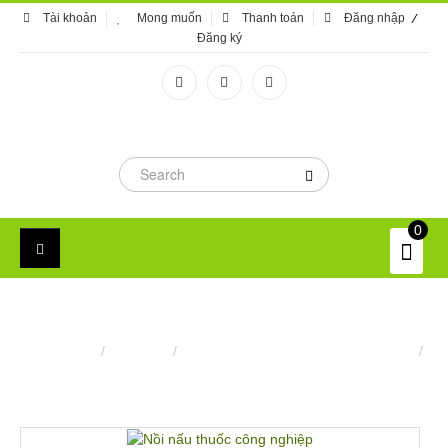
Tài khoản
Mong muốn
Thanh toán
Đăng nhập
Đăng ký
0
NỒI NẤU THUỐC CÔNG NGHIỆP
Trang chủ
/
Máy móc
/
Nồi nấu thuôc, cô thuốc công nghiệp
/
Nồi nấu thuốc công nghiệp